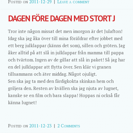
Posted on
2011-12-29
|
Leave a comment
DAGEN FÖRE DAGEN MED STORT J
Tror inte någon missat det men imorgon är det Julafton!
Idag ska jag åka över till mina föräldrar efter jobbet med
ett berg julklappar (känns det som), sillen och gröten. Jag
åker alltid på att slå in julklappar från mamma till pappa
och tvärtom. Ingen av de gillar att slå in paket! Så jag har
en del julklappar att flytta över. Sen klär vi granen
tillsammans och äter middag. Något ojuligt.
Sen ska jag ta med den färdigkokta skinkan hem och
griljera den. Resten av kvällen ska jag njuta av lugnet,
kanske se en film och bara slappa! Hoppas ni också får
känna lugnet!
Posted on
2011-12-23
|
2 Comments