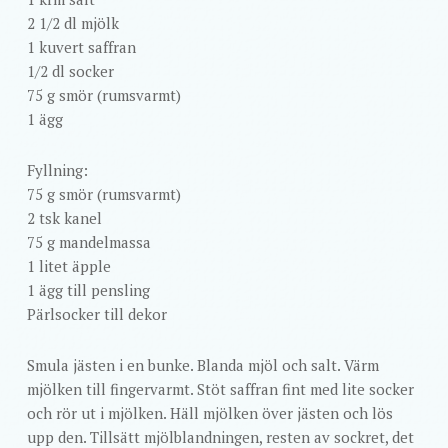
2 1/2 dl mjölk
1 kuvert saffran
1/2 dl socker
75 g smör (rumsvarmt)
1 ägg
Fyllning:
75 g smör (rumsvarmt)
2 tsk kanel
75 g mandelmassa
1 litet äpple
1 ägg till pensling
Pärlsocker till dekor
Smula jästen i en bunke. Blanda mjöl och salt. Värm
mjölken till fingervarmt. Stöt saffran fint med lite socker
och rör ut i mjölken. Häll mjölken över jästen och lös
upp den. Tillsätt mjölblandningen, resten av sockret, det