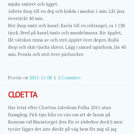
mjuka smöret och ägget.
Arbeta ihop till en deg och knåda i maskin 5 min. Låt jäsa
övertäckt 40 min.
Rör ihop smör och kanel. Kavla till en rektangel, ca 1 CM
tjock. Bred på kanel/smör och mandelmassa. Riv äpplet,
låt vätskan rinna av och strö äpplet över degen. Rulla
ihop och skär tjocka skivor. Lägg i smord ugnsform. Jäs 40
min. Pensla och strö över pärlsocker.
Posted on
2011-11-08
|
2 Comments
CLOETTA
Har letat efter Cloettas Juleskum Polka 2011 utan
framgång. Fick tips från en vän om att de fanns på
Konsum vid Mariatorget (bra för er söderbor dock!) men
tyvärr ligger det inte direkt på väg hem för mig så jag