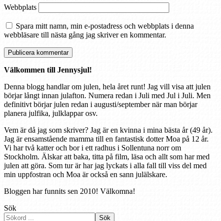
Webbplats
Spara mitt namn, min e-postadress och webbplats i denna
webbläsare till nästa gång jag skriver en kommentar.
Välkommen till Jennysjul!
Denna blogg handlar om julen, hela året runt! Jag vill visa att julen
börjar långt innan julafton. Numera redan i Juli med Jul i Juli. Men
definitivt börjar julen redan i augusti/september när man börjar
planera julfika, julklappar osv.
Vem är då jag som skriver? Jag är en kvinna i mina bästa år (49 år).
Jag är ensamstående mamma till en fantastisk dotter Moa på 12 år.
Vi har två katter och bor i ett radhus i Sollentuna norr om
Stockholm. Älskar att baka, titta på film, läsa och allt som har med
julen att göra. Som tur är har jag lyckats i alla fall till viss del med
min uppfostran och Moa är också en sann julälskare.
Bloggen har funnits sen 2010! Välkomna!
Sök
Sök