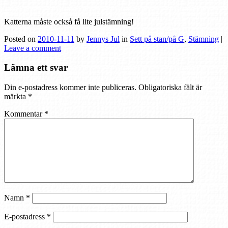
Katterna måste också få lite julstämning!
Posted on
2010-11-11
by
Jennys Jul
in
Sett på stan/på G
,
Stämning
|
Leave a comment
Lämna ett svar
Din e-postadress kommer inte publiceras.
Obligatoriska fält är
märkta
*
Kommentar
*
Namn
*
E-postadress
*