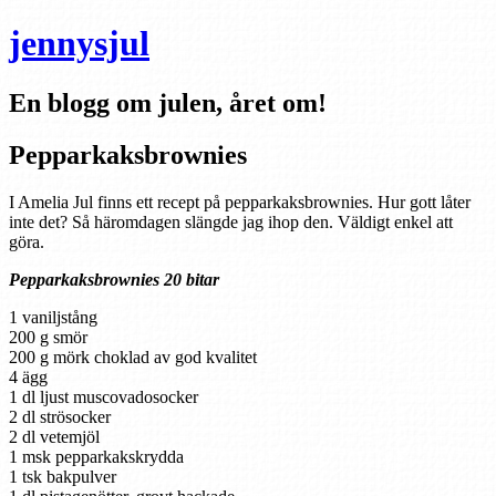
jennysjul
En blogg om julen, året om!
Pepparkaksbrownies
I Amelia Jul finns ett recept på pepparkaksbrownies. Hur gott låter
inte det? Så häromdagen slängde jag ihop den. Väldigt enkel att
göra.
Pepparkaksbrownies 20 bitar
1 vaniljstång
200 g smör
200 g mörk choklad av god kvalitet
4 ägg
1 dl ljust muscovadosocker
2 dl strösocker
2 dl vetemjöl
1 msk pepparkakskrydda
1 tsk bakpulver