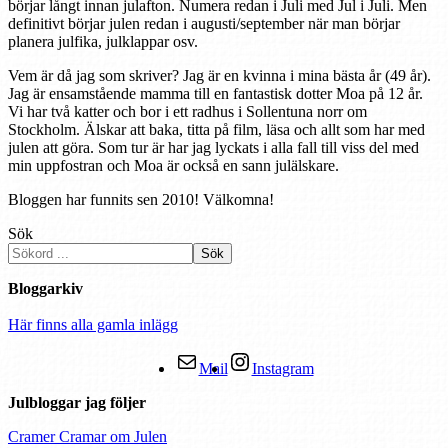
börjar långt innan julafton. Numera redan i Juli med Jul i Juli. Men
definitivt börjar julen redan i augusti/september när man börjar
planera julfika, julklappar osv.
Vem är då jag som skriver? Jag är en kvinna i mina bästa år (49 år).
Jag är ensamstående mamma till en fantastisk dotter Moa på 12 år.
Vi har två katter och bor i ett radhus i Sollentuna norr om
Stockholm. Älskar att baka, titta på film, läsa och allt som har med
julen att göra. Som tur är har jag lyckats i alla fall till viss del med
min uppfostran och Moa är också en sann julälskare.
Bloggen har funnits sen 2010! Välkomna!
Sök
Sök
Bloggarkiv
Här finns alla gamla inlägg
Mail
Instagram
Julbloggar jag följer
Cramer Cramar om Julen