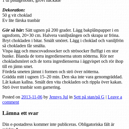
1 dl pistagenötter, grovt hackade
Dekoration:
50 g vit choklad
Ev lite färska tranbär
Gör så här:
Sätt ugnen på 200 grader. Lägg bakplåtspapper i en
ugnsform, 20×30 cm. Halvera vaniljstången och skrapa ur fröna.
Bryt chokladen i bitar. Smält smöret. Lägg i choklad och vaniljfrön
så chokladen får smälta.
Vispa ägg och muscovadosocker och strösocker fluffigt i en stor
bunke. Blanda de torra ingredienserna utom nötterna. Rör ner
chokladsmöret och de torra ingredienserna i äggvispet och rör ihop
till en jämn smet.
Fördela smeten jämnt i formen och strö över nötterna.
Grädda mitt i ugnen 15–20 min. Den ska inte vara genomgräddad.
Låt kakan kallna. Smält den vita chokladen och rippla över kakan.
Strö över tranbär som garnering.
Posted on
2013-11-06
by
Jennys Jul
in
Sett på stan/på G
|
Leave a
comment
Lämna ett svar
Din e-postadress kommer inte publiceras.
Obligatoriska fält är