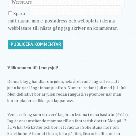
Webbplats
Spara
mitt namn, min e-postadress och webbplats i denna
webbläsare till nästa gång jag skriver en kommentar.
Välkommen till Jennysjul!
Denna blogg handlar om julen, hela året runt! Jag vill visa att
julen börjar långt innan julafton. Numera redan i Juli med Jul i Juli.
Men definitivt börjar julen redan i augusti/september när man
börjar planera julfika, julklappar osv.
Vem är då jag som skriver? Jag är en kvinna i mina bästa år (49 år).
Jag är ensamstående mamma till en fantastisk dotter Moa på 12
år. Vi har två katter och bor i ett radhus i Sollentuna norr om
Stockholm. Älskar att baka, titta på film, läsa och allt som har