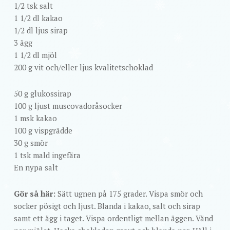
1/2 tsk salt
1 1/2 dl kakao
1/2 dl ljus sirap
3 ägg
1 1/2 dl mjöl
200 g vit och/eller ljus kvalitetschoklad
50 g glukossirap
100 g ljust muscovadoråsocker
1 msk kakao
100 g vispgrädde
30 g smör
1 tsk mald ingefära
En nypa salt
Gör så här:
Sätt ugnen på 175 grader. Vispa smör och
socker pösigt och ljust. Blanda i kakao, salt och sirap
samt ett ägg i taget. Vispa ordentligt mellan äggen. Vänd