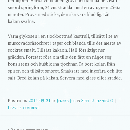
ner mjölet. Hacka chokladen grovt och blanda ner. Häll i
smord springform, 24 cm. Grädda i mitten av ugnen 25-35
minuter. Prova med sticka, den ska vara kladdig. Låt
kakan svalna.
Värm glykosen i en tjockbottnad kastrull, tillsätt lite av
muscovadoråsockret i tager och blanda tills det mesta av
sockret smält. Tillsätt kakaon. Häll försiktigt ner
grädden. Fortsätt röra om tills den fått en något seg
konsistens och bubblorna tjocknar. Ta bort kolan från
spisen och tillsätt smöret. Smaksätt med ingefära och lite
salt. Bred kolan på kakan. Servera med glass eller grädde.
Posted on
2014-09-21
by
Jennys Jul
in
Sett på stan/på G
|
Leave a comment