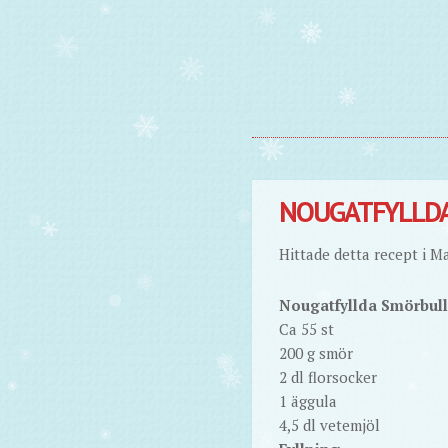
NOUGATFYLLD
Hittade detta recept i M
Nougatfyllda Smörbull
Ca 55 st
200 g smör
2 dl florsocker
1 äggula
4,5 dl vetemjöl