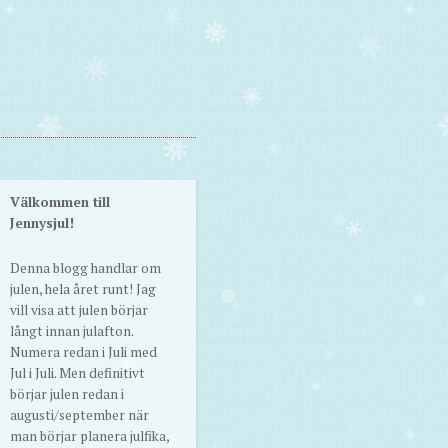
Välkommen till
Jennysjul!
Denna blogg handlar om
julen, hela året runt! Jag
vill visa att julen börjar
långt innan julafton.
Numera redan i Juli med
Jul i Juli. Men definitivt
börjar julen redan i
augusti/september när
man börjar planera julfika,