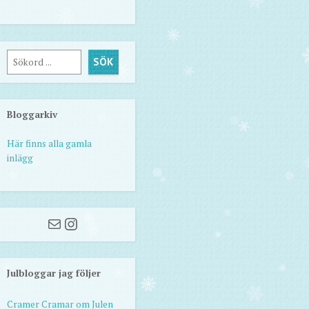
Sök
SÖK
Bloggarkiv
Här finns alla gamla
inlägg
Mail
Instagram
Julbloggar jag följer
Cramer Cramar om Julen