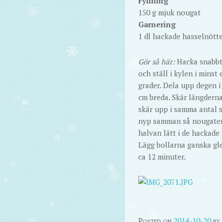
Fyllning
150 g mjuk nougat
Garnering
1 dl hackade hasselnött
Gör så här:
Hacka snabbt 
och ställ i kylen i mins
grader. Dela upp degen i e
cm breda. Skär längderna
skär upp i samma antal s
nyp samman så nougaten ä
halvan lätt i de hackade
Lägg bollarna ganska gl
ca 12 minuter.
Posted on
2014-10-20
by