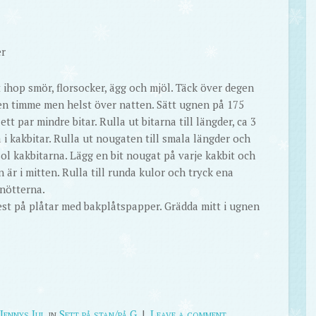
er
ihop smör, florsocker, ägg och mjöl. Täck över degen
t en timme men helst över natten. Sätt ugnen på 175
tt par mindre bitar. Rulla ut bitarna till längder, ca 3
 i kakbitar. Rulla ut nougaten till smala längder och
ol kakbitarna. Lägg en bit nougat på varje kakbit och
r i mitten. Rulla till runda kulor och tryck ena
 nötterna.
est på plåtar med bakplåtspapper. Grädda mitt i ugnen
Jennys Jul
in
Sett på stan/på G
|
Leave a comment