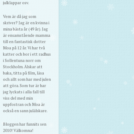
julklappar osv.
Vem är då jag som
skriver? Jag är en kvinna i
mina bästa år (49 år). Jag
är ensamstående mamma
till en fantastisk dotter
Moa på 12 år. Vi har två
katter och bor i ett radhus
i Sollentuna norr om
Stockholm. Älskar att
baka, titta på film, läsa
och allt som har med julen
att göra. Som tur är har
jag lyckats i alla fall till
viss del med min
uppfostran och Moa är
också en sann julälskare.
Bloggen har funnits sen
2010! Välkomna!