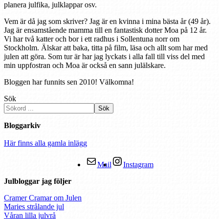
planera julfika, julklappar osv.
Vem är då jag som skriver? Jag är en kvinna i mina bästa år (49 år).
Jag är ensamstående mamma till en fantastisk dotter Moa på 12 år.
Vi har två katter och bor i ett radhus i Sollentuna norr om
Stockholm. Älskar att baka, titta på film, läsa och allt som har med
julen att göra. Som tur är har jag lyckats i alla fall till viss del med
min uppfostran och Moa är också en sann julälskare.
Bloggen har funnits sen 2010! Välkomna!
Sök
Sök
Bloggarkiv
Här finns alla gamla inlägg
Mail
Instagram
Julbloggar jag följer
Cramer Cramar om Julen
Maries strålande jul
Våran lilla julvrå