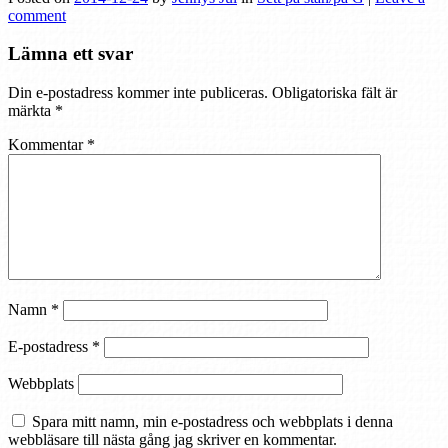
comment
Lämna ett svar
Din e-postadress kommer inte publiceras.
Obligatoriska fält är
märkta
*
Kommentar
*
Namn
*
E-postadress
*
Webbplats
Spara mitt namn, min e-postadress och webbplats i denna
webbläsare till nästa gång jag skriver en kommentar.