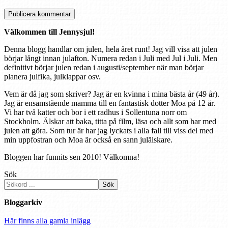
Välkommen till Jennysjul!
Denna blogg handlar om julen, hela året runt! Jag vill visa att julen
börjar långt innan julafton. Numera redan i Juli med Jul i Juli. Men
definitivt börjar julen redan i augusti/september när man börjar
planera julfika, julklappar osv.
Vem är då jag som skriver? Jag är en kvinna i mina bästa år (49 år).
Jag är ensamstående mamma till en fantastisk dotter Moa på 12 år.
Vi har två katter och bor i ett radhus i Sollentuna norr om
Stockholm. Älskar att baka, titta på film, läsa och allt som har med
julen att göra. Som tur är har jag lyckats i alla fall till viss del med
min uppfostran och Moa är också en sann julälskare.
Bloggen har funnits sen 2010! Välkomna!
Sök
Sök
Bloggarkiv
Här finns alla gamla inlägg