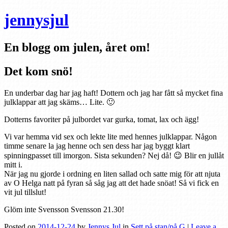
jennysjul
En blogg om julen, året om!
Det kom snö!
En underbar dag har jag haft! Dottern och jag har fått så mycket fina
julklappar att jag skäms… Lite. 🙂
Dotterns favoriter på julbordet var gurka, tomat, lax och ägg!
Vi var hemma vid sex och lekte lite med hennes julklappar. Någon
timme senare la jag henne och sen dess har jag byggt klart
spinningpasset till imorgon. Sista sekunden? Nej då! 😉 Blir en jullåt
mitt i.
När jag nu gjorde i ordning en liten sallad och satte mig för att njuta
av O Helga natt på fyran så såg jag att det hade snöat! Så vi fick en
vit jul tillslut!
Glöm inte Svensson Svensson 21.30!
Posted on
2014-12-24
by
Jennys Jul
in
Sett på stan/på G
|
Leave a