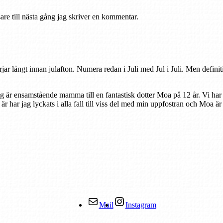
re till nästa gång jag skriver en kommentar.
rjar långt innan julafton. Numera redan i Juli med Jul i Juli. Men defini
ag är ensamstående mamma till en fantastisk dotter Moa på 12 år. Vi har
r är har jag lyckats i alla fall till viss del med min uppfostran och Moa ä
Mail
Instagram