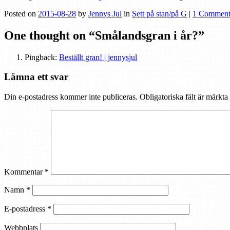
Posted on
2015-08-28
by
Jennys Jul
in
Sett på stan/på G
|
1 Commen
One thought on “
Smålandsgran i år?
”
Pingback:
Beställt gran! | jennysjul
Lämna ett svar
Din e-postadress kommer inte publiceras.
Obligatoriska fält är märkta
Kommentar
*
Namn
*
E-postadress
*
Webbplats