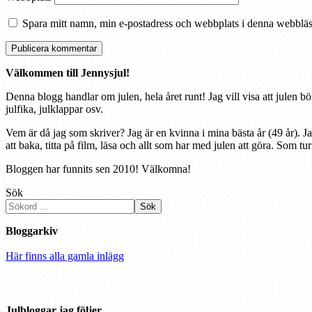
Spara mitt namn, min e-postadress och webbplats i denna webbläsa
Välkommen till Jennysjul!
Denna blogg handlar om julen, hela året runt! Jag vill visa att julen bö
julfika, julklappar osv.
Vem är då jag som skriver? Jag är en kvinna i mina bästa år (49 år). J
att baka, titta på film, läsa och allt som har med julen att göra. Som tu
Bloggen har funnits sen 2010! Välkomna!
Sök
Sök
Bloggarkiv
Här finns alla gamla inlägg
Julbloggar jag följer