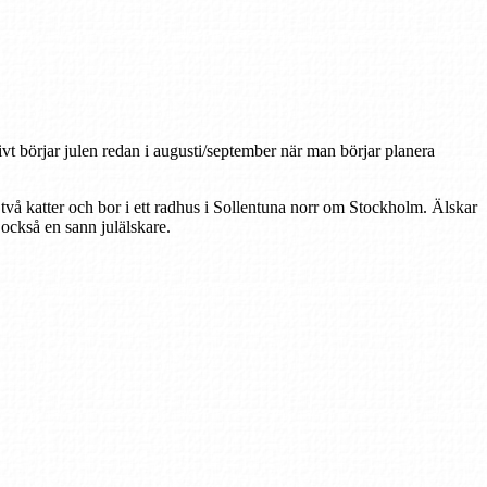
tivt börjar julen redan i augusti/september när man börjar planera
 två katter och bor i ett radhus i Sollentuna norr om Stockholm. Älskar
r också en sann julälskare.