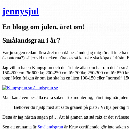
jennysjul
En blogg om julen, året om!
Smålandsgran i år?
Var ju sugen redan förra året men då bestämde jag mig för att inte ha 
(scouterna?) säljer vid macken nära oss så kanske ska köpa därifrån. El
Jag vill ju ha en Kungsgran och det är inte alla som har om det är sm
150-200 cm för 600 kr, 200-250 cm för 700kr, 250-300 cm för 850 kr el
topp! Men frågan är om jag ska ha en liten 100-150 eller ”normal” 
Man kan även beställa extra saker. Tex montering, hämtning när julen ä
Behöver du hjälp med att sätta granen på plats? Vi hjälper dig me
Detta är jag nästan sugen på… Att få granen att stå rakt är det svårast
Sen att granarna är
Smålandsgran
är Krav certifierade gör inte saken 