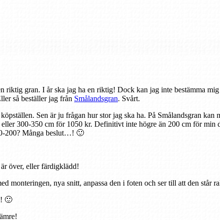
en riktig gran. I år ska jag ha en riktig! Dock kan jag inte bestämma mi
ler så beställer jag från
Smålandsgran
. Svårt.
å köpställen. Sen är ju frågan hur stor jag ska ha. På Smålandsgran kan
ler 300-350 cm för 1050 kr. Definitivt inte högre än 200 cm för min del
150-200? Många beslut…! 🙂
r över, eller färdigklädd!
d monteringen, nya snitt, anpassa den i foten och ser till att den står ra
e! 🙂
sämre!