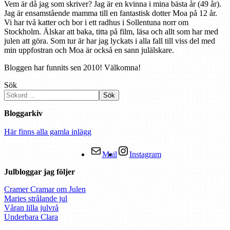
Vem är då jag som skriver? Jag är en kvinna i mina bästa år (49 år).
Jag är ensamstående mamma till en fantastisk dotter Moa på 12 år.
Vi har två katter och bor i ett radhus i Sollentuna norr om
Stockholm. Älskar att baka, titta på film, läsa och allt som har med
julen att göra. Som tur är har jag lyckats i alla fall till viss del med
min uppfostran och Moa är också en sann julälskare.
Bloggen har funnits sen 2010! Välkomna!
Sök
Sök
Bloggarkiv
Här finns alla gamla inlägg
Mail
Instagram
Julbloggar jag följer
Cramer Cramar om Julen
Maries strålande jul
Våran lilla julvrå
Underbara Clara