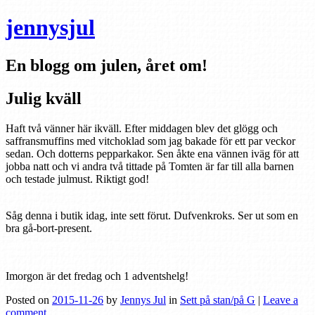
jennysjul
En blogg om julen, året om!
Julig kväll
Haft två vänner här ikväll. Efter middagen blev det glögg och
saffransmuffins med vitchoklad som jag bakade för ett par veckor
sedan. Och dotterns pepparkakor. Sen åkte ena vännen iväg för att
jobba natt och vi andra två tittade på Tomten är far till alla barnen
och testade julmust. Riktigt god!
Såg denna i butik idag, inte sett förut. Dufvenkroks. Ser ut som en
bra gå-bort-present.
Imorgon är det fredag och 1 adventshelg!
Posted on
2015-11-26
by
Jennys Jul
in
Sett på stan/på G
|
Leave a
comment