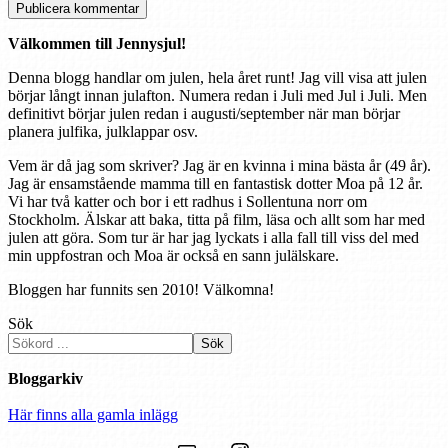
Välkommen till Jennysjul!
Denna blogg handlar om julen, hela året runt! Jag vill visa att julen
börjar långt innan julafton. Numera redan i Juli med Jul i Juli. Men
definitivt börjar julen redan i augusti/september när man börjar
planera julfika, julklappar osv.
Vem är då jag som skriver? Jag är en kvinna i mina bästa år (49 år).
Jag är ensamstående mamma till en fantastisk dotter Moa på 12 år.
Vi har två katter och bor i ett radhus i Sollentuna norr om
Stockholm. Älskar att baka, titta på film, läsa och allt som har med
julen att göra. Som tur är har jag lyckats i alla fall till viss del med
min uppfostran och Moa är också en sann julälskare.
Bloggen har funnits sen 2010! Välkomna!
Sök
Sök
Bloggarkiv
Här finns alla gamla inlägg