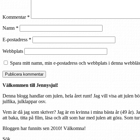
Kommentar
*
Namn
*
E-postadress
*
Webbplats
Spara mitt namn, min e-postadress och webbplats i denna webbläsa
Välkommen till Jennysjul!
Denna blogg handlar om julen, hela året runt! Jag vill visa att julen bö
julfika, julklappar osv.
Vem är då jag som skriver? Jag är en kvinna i mina bästa år (49 år). J
att baka, titta på film, läsa och allt som har med julen att göra. Som tu
Bloggen har funnits sen 2010! Välkomna!
Sök