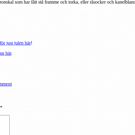
onskal som har fått stå framme och torka, eller råsocker och kanelbland
för just julen här
!
gg här
.
omment
*