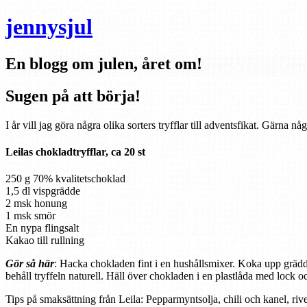
jennysjul
En blogg om julen, året om!
Sugen på att börja!
I år vill jag göra några olika sorters tryfflar till adventsfikat. Gärn
Leilas chokladtryfflar, ca 20 st
250 g 70% kvalitetschoklad
1,5 dl vispgrädde
2 msk honung
1 msk smör
En nypa flingsalt
Kakao till rullning
Gör så här
: Hacka chokladen fint i en hushållsmixer. Koka upp grädd
behåll tryffeln naturell. Häll över chokladen i en plastlåda med lock och
Tips på smaksättning från Leila: Pepparmyntsolja, chili och kanel, ri