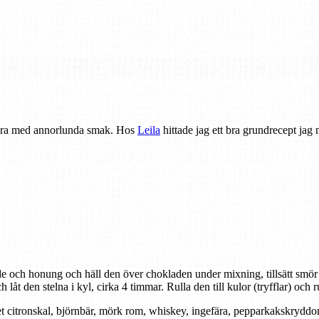
a några med annorlunda smak. Hos
Leila
hittade jag ett bra grundrecept jag 
e och honung och häll den över chokladen under mixning, tillsätt smör 
 låt den stelna i kyl, cirka 4 timmar. Rulla den till kulor (tryfflar) och 
vet citronskal, björnbär, mörk rom, whiskey, ingefära, pepparkakskrydd