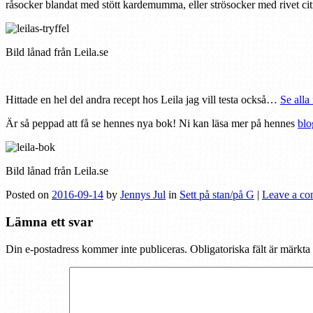
råsocker blandat med stött kardemumma, eller strösocker med rivet citr
Bild lånad från Leila.se
Hittade en hel del andra recept hos Leila jag vill testa också…
Se alla 
Är så peppad att få se hennes nya bok! Ni kan läsa mer på hennes
blo
Bild lånad från Leila.se
Posted on
2016-09-14
by
Jennys Jul
in
Sett på stan/på G
|
Leave a c
Lämna ett svar
Din e-postadress kommer inte publiceras.
Obligatoriska fält är märkta