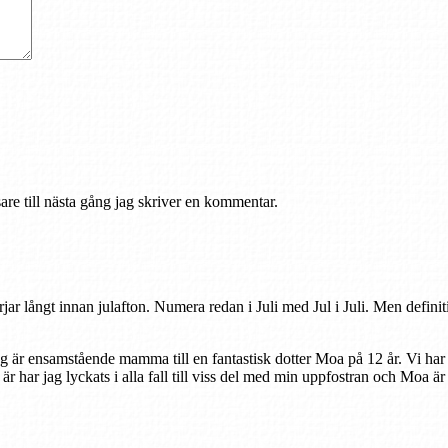
re till nästa gång jag skriver en kommentar.
rjar långt innan julafton. Numera redan i Juli med Jul i Juli. Men defini
ag är ensamstående mamma till en fantastisk dotter Moa på 12 år. Vi har
r är har jag lyckats i alla fall till viss del med min uppfostran och Moa ä