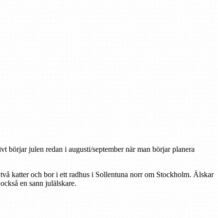
tivt börjar julen redan i augusti/september när man börjar planera
 två katter och bor i ett radhus i Sollentuna norr om Stockholm. Älskar
r också en sann julälskare.