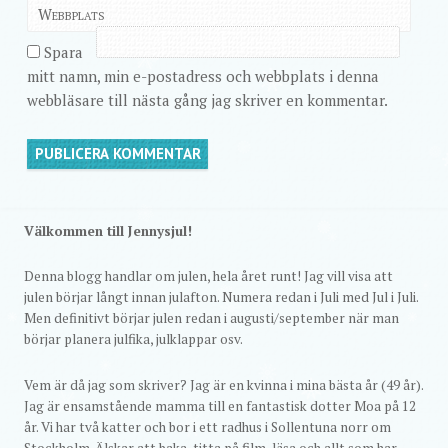
Webbplats
Spara
mitt namn, min e-postadress och webbplats i denna
webbläsare till nästa gång jag skriver en kommentar.
Välkommen till Jennysjul!
Denna blogg handlar om julen, hela året runt! Jag vill visa att
julen börjar långt innan julafton. Numera redan i Juli med Jul i Juli.
Men definitivt börjar julen redan i augusti/september när man
börjar planera julfika, julklappar osv.
Vem är då jag som skriver? Jag är en kvinna i mina bästa år (49 år).
Jag är ensamstående mamma till en fantastisk dotter Moa på 12
år. Vi har två katter och bor i ett radhus i Sollentuna norr om
Stockholm. Älskar att baka, titta på film, läsa och allt som har