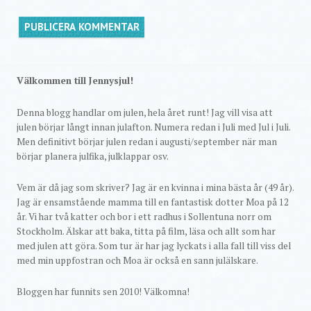
Välkommen till Jennysjul!
Denna blogg handlar om julen, hela året runt! Jag vill visa att
julen börjar långt innan julafton. Numera redan i Juli med Jul i Juli.
Men definitivt börjar julen redan i augusti/september när man
börjar planera julfika, julklappar osv.
Vem är då jag som skriver? Jag är en kvinna i mina bästa år (49 år).
Jag är ensamstående mamma till en fantastisk dotter Moa på 12
år. Vi har två katter och bor i ett radhus i Sollentuna norr om
Stockholm. Älskar att baka, titta på film, läsa och allt som har
med julen att göra. Som tur är har jag lyckats i alla fall till viss del
med min uppfostran och Moa är också en sann julälskare.
Bloggen har funnits sen 2010! Välkomna!