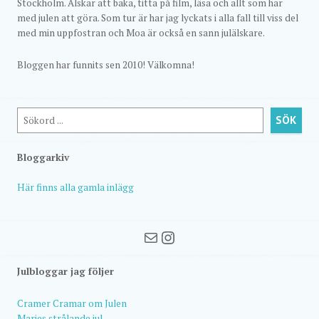
Stockholm. Älskar att baka, titta på film, läsa och allt som har
med julen att göra. Som tur är har jag lyckats i alla fall till viss del
med min uppfostran och Moa är också en sann julälskare.
Bloggen har funnits sen 2010! Välkomna!
Sök
SÖK
Bloggarkiv
Här finns alla gamla inlägg
Mail
Instagram
Julbloggar jag följer
Cramer Cramar om Julen
Maries strålande jul