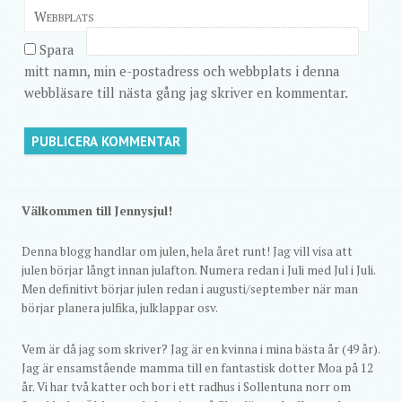
Webbplats
Spara
mitt namn, min e-postadress och webbplats i denna
webbläsare till nästa gång jag skriver en kommentar.
Välkommen till Jennysjul!
Denna blogg handlar om julen, hela året runt! Jag vill visa att
julen börjar långt innan julafton. Numera redan i Juli med Jul i Juli.
Men definitivt börjar julen redan i augusti/september när man
börjar planera julfika, julklappar osv.
Vem är då jag som skriver? Jag är en kvinna i mina bästa år (49 år).
Jag är ensamstående mamma till en fantastisk dotter Moa på 12
år. Vi har två katter och bor i ett radhus i Sollentuna norr om