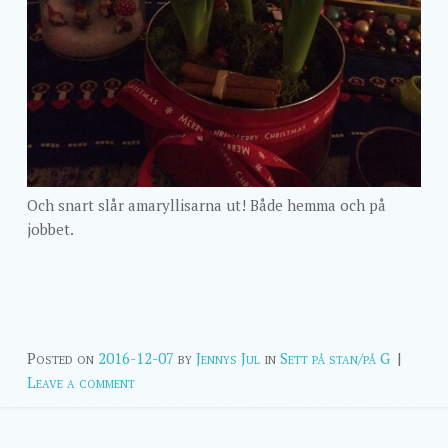
Och snart slår amaryllisarna ut! Både hemma och på
jobbet.
Posted on
2016-12-07
by
Jennys Jul
in
Sett på stan/på G
|
Leave a comment