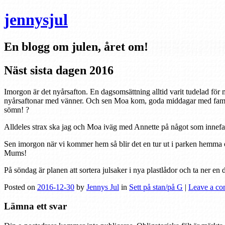
jennysjul
En blogg om julen, året om!
Näst sista dagen 2016
Imorgon är det nyårsafton. En dagsomsättning alltid varit tudelad för mi
nyårsaftonar med vänner. Och sen Moa kom, goda middagar med familj 
sömn! ?
Alldeles strax ska jag och Moa iväg med Annette på något som innefa
Sen imorgon när vi kommer hem så blir det en tur ut i parken hemma o
Mums!
På söndag är planen att sortera julsaker i nya plastlådor och ta ner en del
Posted on
2016-12-30
by
Jennys Jul
in
Sett på stan/på G
|
Leave a c
Lämna ett svar