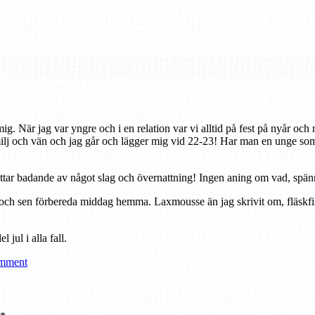
g. När jag var yngre och i en relation var vi alltid på fest på nyår och 
och vän och jag går och lägger mig vid 22-23! Har man en unge som int
ttar badande av något slag och övernattning! Ingen aning om vad, spän
ch sen förbereda middag hemma. Laxmousse än jag skrivit om, fläskfilé 
 jul i alla fall.
omment