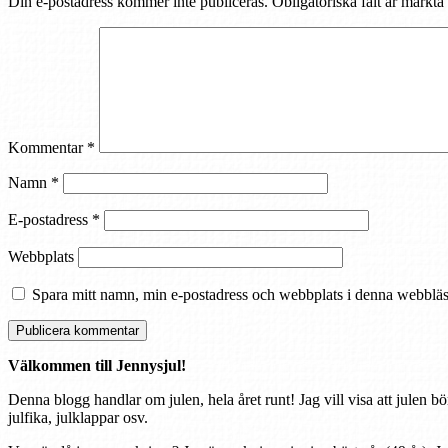
Din e-postadress kommer inte publiceras.
Obligatoriska fält är märkta
Kommentar
*
Namn
*
E-postadress
*
Webbplats
Spara mitt namn, min e-postadress och webbplats i denna webbläsa
Välkommen till Jennysjul!
Denna blogg handlar om julen, hela året runt! Jag vill visa att julen bö
julfika, julklappar osv.