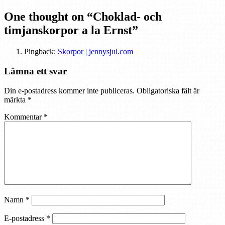
One thought on “
Choklad- och
timjanskorpor a la Ernst
”
Pingback:
Skorpor | jennysjul.com
Lämna ett svar
Din e-postadress kommer inte publiceras.
Obligatoriska fält är
märkta
*
Kommentar
*
Namn
*
E-postadress
*