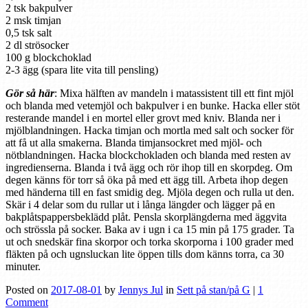
2 tsk bakpulver
2 msk timjan
0,5 tsk salt
2 dl strösocker
100 g blockchoklad
2-3 ägg (spara lite vita till pensling)
Gör så här
: Mixa hälften av mandeln i matassistent till ett fint mjöl
och blanda med vetemjöl och bakpulver i en bunke. Hacka eller stöt
resterande mandel i en mortel eller grovt med kniv. Blanda ner i
mjölblandningen. Hacka timjan och mortla med salt och socker för
att få ut alla smakerna. Blanda timjansockret med mjöl- och
nötblandningen. Hacka blockchokladen och blanda med resten av
ingredienserna. Blanda i två ägg och rör ihop till en skorpdeg. Om
degen känns för torr så öka på med ett ägg till. Arbeta ihop degen
med händerna till en fast smidig deg. Mjöla degen och rulla ut den.
Skär i 4 delar som du rullar ut i långa längder och lägger på en
bakplåtspappersbeklädd plåt. Pensla skorplängderna med äggvita
och strössla på socker. Baka av i ugn i ca 15 min på 175 grader. Ta
ut och snedskär fina skorpor och torka skorporna i 100 grader med
fläkten på och ugnsluckan lite öppen tills dom känns torra, ca 30
minuter.
Posted on
2017-08-01
by
Jennys Jul
in
Sett på stan/på G
|
1
Comment