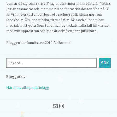
Vem är då jag som skriver? Jag är en kvinna i mina bästa år (49 år).
Jag är ensamstående mamma till en fantastisk dotter Moa på 12
år. Vi har två katter och bor i ett radhus i Sollentuna norr om
Stockholm. Älskar att baka, titta på film, läsa och allt som har
med julen att göra. Som tur är har jag lyckats i alla fall till viss del
med min uppfostran och Moa är också en sann julälskare.
Bloggen har funnits sen 2010! Välkomna!
Sök
SÖK
Bloggarkiv
Här finns alla gamla inlägg
Mail
Instagram