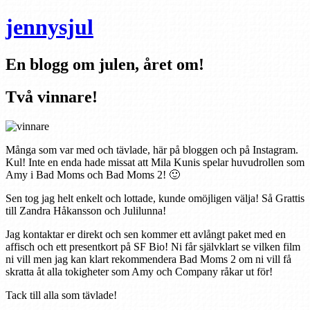
jennysjul
En blogg om julen, året om!
Två vinnare!
Många som var med och tävlade, här på bloggen och på Instagram.
Kul! Inte en enda hade missat att Mila Kunis spelar huvudrollen som
Amy i Bad Moms och Bad Moms 2! 🙂
Sen tog jag helt enkelt och lottade, kunde omöjligen välja! Så Grattis
till Zandra Håkansson och Julilunna!
Jag kontaktar er direkt och sen kommer ett avlångt paket med en
affisch och ett presentkort på SF Bio! Ni får självklart se vilken film
ni vill men jag kan klart rekommendera Bad Moms 2 om ni vill få
skratta åt alla tokigheter som Amy och Company råkar ut för!
Tack till alla som tävlade!