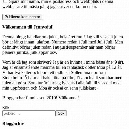
Spara mitt namn, min e-postadress och webbplats i denna
webbläsare till nästa gång jag skriver en kommentar.
Välkommen till Jennysjul!
Denna blogg handlar om julen, hela året runt! Jag vill visa att julen
börjar långt innan julafton. Numera redan i Juli med Jul i Juli. Men
definitivt börjar julen redan i augusti/september när man börjar
planera julfika, julklappar osv.
Vem är då jag som skriver? Jag är en kvinna i mina bästa år (49 år).
Jag är ensamstående mamma till en fantastisk dotter Moa på 12 år.
Vi har två katter och bor i ett radhus i Sollentuna norr om
Stockholm. Älskar att baka, titta på film, läsa och allt som har med
julen att göra. Som tur är har jag lyckats i alla fall till viss del med
min uppfostran och Moa är också en sann julälskare.
Bloggen har funnits sen 2010! Välkomna!
Sök
Sök
Bloggarkiv