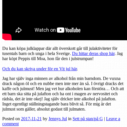
Du kan köpa julklappar där allt överskott går till julaktiviteter för
tusentals barn och unga i hela Sverige.
Du hittar deras shop här
. Jag
har köpt Peppis till Moa, hon får den i julstrumpan!
Och du kan skriva under för en Vit jul här
.
Jag har själv inga minnen av alkohol från min barndom. De vuxna
drack någon öl och en nubbe men inte mer än så. I övrigt dracks det
kaffe och julmust! Men jag vet hur alkoholen kan förstöra… Och att
ett barn ska sitta på julafton och ha ont i magen av nervositet och
rädsla, det är inte okej! Jag själv dricker inte alkohol på julafton.
Inget egentligt ställningstagande bara blivit så. För mig är det
julmust som gäller, absolut godast till julmaten.
Posted on
2017-11-21
by
Jennys Jul
in
Sett på stan/på G
|
Leave a
comment