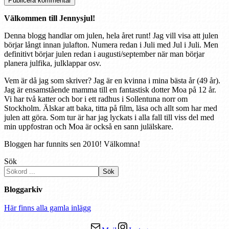
Välkommen till Jennysjul!
Denna blogg handlar om julen, hela året runt! Jag vill visa att julen
börjar långt innan julafton. Numera redan i Juli med Jul i Juli. Men
definitivt börjar julen redan i augusti/september när man börjar
planera julfika, julklappar osv.
Vem är då jag som skriver? Jag är en kvinna i mina bästa år (49 år).
Jag är ensamstående mamma till en fantastisk dotter Moa på 12 år.
Vi har två katter och bor i ett radhus i Sollentuna norr om
Stockholm. Älskar att baka, titta på film, läsa och allt som har med
julen att göra. Som tur är har jag lyckats i alla fall till viss del med
min uppfostran och Moa är också en sann julälskare.
Bloggen har funnits sen 2010! Välkomna!
Sök
Sök
Bloggarkiv
Här finns alla gamla inlägg