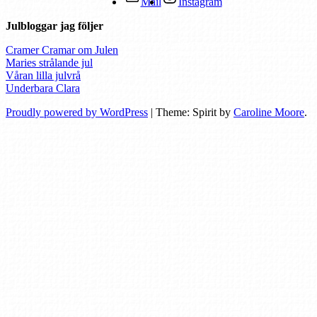
Mail
Instagram
Julbloggar jag följer
Cramer Cramar om Julen
Maries strålande jul
Våran lilla julvrå
Underbara Clara
Proudly powered by WordPress
|
Theme: Spirit by
Caroline Moore
.