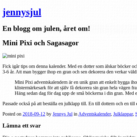
jennysjul
En blogg om julen, året om!
Mini Pixi och Sagasagor
Fick igår tips om denna kalender. Med en dotter som älskar böcker oc
3-6 år. Att man bygger ihop en gran och sen dekorera den verkar väld
Mini Pixi adventskalendern är en unik gran att enkelt bygga iho
klistermärkesark för att själv få dekorera sin gran hela vägen fr
Häng sedan dag för dag upp de små böckerna i din gran. Med e
Passade också på att beställa en julklapp till. En till dottern och en 
Posted on
2018-09-12
by
Jennys Jul
in
Adventskalender
,
Julklappar
,
Lämna ett svar