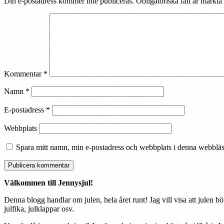
Din e-postadress kommer inte publiceras.
Obligatoriska fält är märkta
Kommentar
*
Namn
*
E-postadress
*
Webbplats
Spara mitt namn, min e-postadress och webbplats i denna webbläsa
Välkommen till Jennysjul!
Denna blogg handlar om julen, hela året runt! Jag vill visa att julen bö
julfika, julklappar osv.