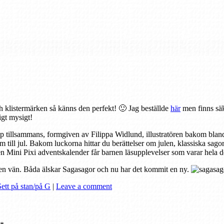
h klistermärken så känns den perfekt! 🙂 Jag beställde
här
men finns säk
igt mysigt!
p tillsammans, formgiven av Filippa Widlund, illustratören bakom bland 
am till jul. Bakom luckorna hittar du berättelser om julen, klassiska sag
n Mini Pixi adventskalender får barnen läsupplevelser som varar hela 
till en vän. Båda älskar Sagasagor och nu har det kommit en ny.
Sett på stan/på G
|
Leave a comment