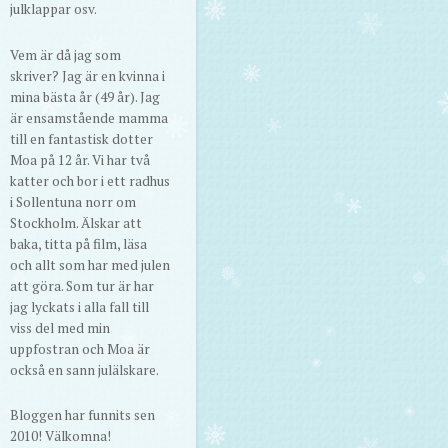
julklappar osv.
Vem är då jag som
skriver? Jag är en kvinna i
mina bästa år (49 år). Jag
är ensamstående mamma
till en fantastisk dotter
Moa på 12 år. Vi har två
katter och bor i ett radhus
i Sollentuna norr om
Stockholm. Älskar att
baka, titta på film, läsa
och allt som har med julen
att göra. Som tur är har
jag lyckats i alla fall till
viss del med min
uppfostran och Moa är
också en sann julälskare.
Bloggen har funnits sen
2010! Välkomna!