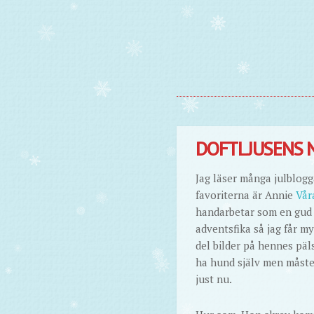
DOFTLJUSENS 
Jag läser många julblogga
favoriterna är Annie
Vår
handarbetar som en gud 
adventsfika så jag får m
del bilder på hennes päl
ha hund själv men måste l
just nu.