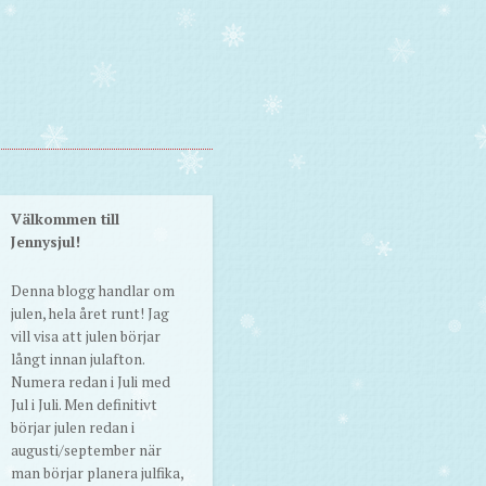
Välkommen till
Jennysjul!
Denna blogg handlar om
julen, hela året runt! Jag
vill visa att julen börjar
långt innan julafton.
Numera redan i Juli med
Jul i Juli. Men definitivt
börjar julen redan i
augusti/september när
man börjar planera julfika,