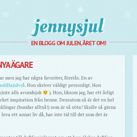
Jennysjul
EN BLOGG OM JULEN, ÅRET OM!
NYA ÄGARE
r men jag har några favoriter, förstås. En av
anlillajulvrå
. Hon skriver väldigt personligt. Hon
(inte alls avundsjuk
). Hon, liksom jag, har ett årligt
ycket inspiration från henne. Dessutom så är det en hel
sklingar (hundar alltså!) som är så söta! Skulle så gärna
eva ett annat liv då, har inte tid till det som det är