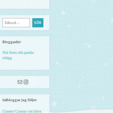
Sök
SÖK
Bloggarkiv
Här finns alla gamla
inlägg
Mail
Instagram
Julbloggar jag följer
Cramer Cramar om Julen