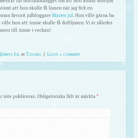
ntar till doftljusinlägget om att hon älskar doftljus
stämt att hon skulle få ljusen när jag fick en
nnan favorit julbloggare
Maries jul
. Hon ville gärna ha
ille hon att Annie skulle få doftljusen. Vi är således
jusen till Annie i veckan!
Jennys Jul
in
Tävling
|
Leave a comment
 inte publiceras.
Obligatoriska fält är märkta
*