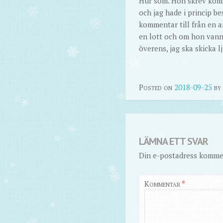
Hur som. Hon skrev komme
och jag hade i princip be
kommentar till från en a
en lott och om hon vann v
överens, jag ska skicka l
Posted on
2018-09-25
by
LÄMNA ETT SVAR
Din e-postadress kommer
Kommentar
*