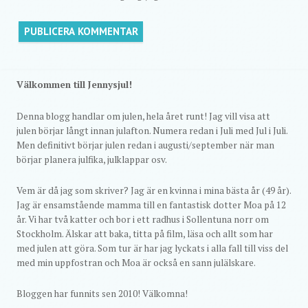
Välkommen till Jennysjul!
Denna blogg handlar om julen, hela året runt! Jag vill visa att
julen börjar långt innan julafton. Numera redan i Juli med Jul i Juli.
Men definitivt börjar julen redan i augusti/september när man
börjar planera julfika, julklappar osv.
Vem är då jag som skriver? Jag är en kvinna i mina bästa år (49 år).
Jag är ensamstående mamma till en fantastisk dotter Moa på 12
år. Vi har två katter och bor i ett radhus i Sollentuna norr om
Stockholm. Älskar att baka, titta på film, läsa och allt som har
med julen att göra. Som tur är har jag lyckats i alla fall till viss del
med min uppfostran och Moa är också en sann julälskare.
Bloggen har funnits sen 2010! Välkomna!