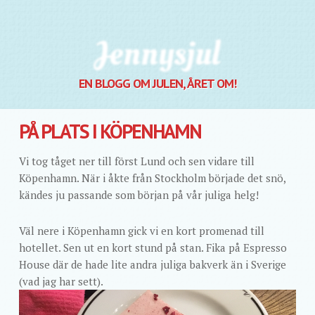
Jennysjul
EN BLOGG OM JULEN, ÅRET OM!
PÅ PLATS I KÖPENHAMN
Vi tog tåget ner till först Lund och sen vidare till
Köpenhamn. När i åkte från Stockholm började det snö,
kändes ju passande som början på vår juliga helg!
Väl nere i Köpenhamn gick vi en kort promenad till
hotellet. Sen ut en kort stund på stan. Fika på Espresso
House där de hade lite andra juliga bakverk än i Sverige
(vad jag har sett).