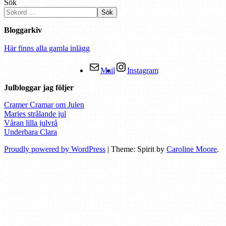
Sök
Sök
Bloggarkiv
Här finns alla gamla inlägg
Mail
Instagram
Julbloggar jag följer
Cramer Cramar om Julen
Maries strålande jul
Våran lilla julvrå
Underbara Clara
Proudly powered by WordPress
|
Theme: Spirit by
Caroline Moore
.