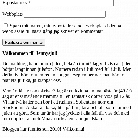
E-postadress
*
Webbplats
Spara mitt namn, min e-postadress och webbplats i denna
webbläsare till nästa gång jag skriver en kommentar.
Välkommen till Jennysjul!
Denna blogg handlar om julen, hela året runt! Jag vill visa att julen
börjar långt innan julafton. Numera redan i Juli med Jul i Juli. Men
definitivt börjar julen redan i augusti/september när man börjar
planera julfika, julklappar osv.
Vem är då jag som skriver? Jag är en kvinna i mina bästa år (49 år).
Jag är ensamstående mamma till en fantastisk dotter Moa på 12 år.
Vi har två katter och bor i ett radhus i Sollentuna norr om
Stockholm. Älskar att baka, titta på film, läsa och allt som har med
julen att göra. Som tur är har jag lyckats i alla fall till viss del med
min uppfostran och Moa är också en sann julälskare.
Bloggen har funnits sen 2010! Välkomna!