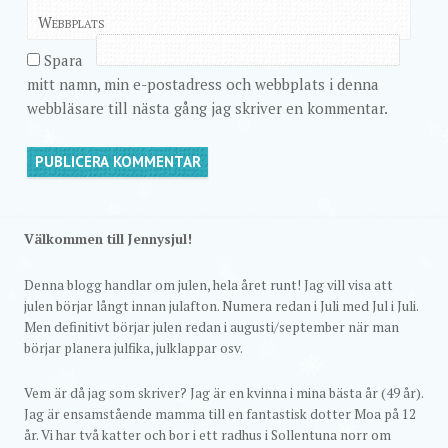
Webbplats
Spara
mitt namn, min e-postadress och webbplats i denna
webbläsare till nästa gång jag skriver en kommentar.
Välkommen till Jennysjul!
Denna blogg handlar om julen, hela året runt! Jag vill visa att
julen börjar långt innan julafton. Numera redan i Juli med Jul i Juli.
Men definitivt börjar julen redan i augusti/september när man
börjar planera julfika, julklappar osv.
Vem är då jag som skriver? Jag är en kvinna i mina bästa år (49 år).
Jag är ensamstående mamma till en fantastisk dotter Moa på 12
år. Vi har två katter och bor i ett radhus i Sollentuna norr om