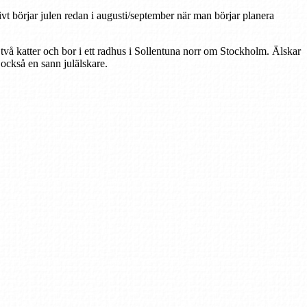
tivt börjar julen redan i augusti/september när man börjar planera
 två katter och bor i ett radhus i Sollentuna norr om Stockholm. Älskar
r också en sann julälskare.