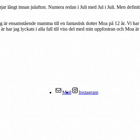
rjar långt innan julafton. Numera redan i Juli med Jul i Juli. Men defini
ag är ensamstående mamma till en fantastisk dotter Moa på 12 år. Vi har
r är har jag lyckats i alla fall till viss del med min uppfostran och Moa ä
Mail
Instagram