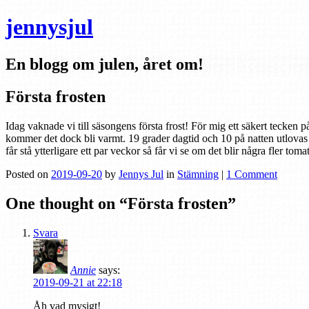
jennysjul
En blogg om julen, året om!
Första frosten
Idag vaknade vi till säsongens första frost! För mig ett säkert tecken på
kommer det dock bli varmt. 19 grader dagtid och 10 på natten utlovas p
får stå ytterligare ett par veckor så får vi se om det blir några fler toma
Posted on
2019-09-20
by
Jennys Jul
in
Stämning
|
1 Comment
One thought on “
Första frosten
”
Svara
Annie
says:
2019-09-21 at 22:18
Åh vad mysigt!