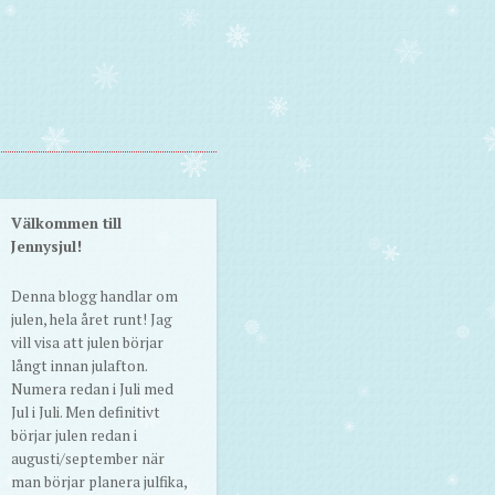
Välkommen till
Jennysjul!
Denna blogg handlar om
julen, hela året runt! Jag
vill visa att julen börjar
långt innan julafton.
Numera redan i Juli med
Jul i Juli. Men definitivt
börjar julen redan i
augusti/september när
man börjar planera julfika,