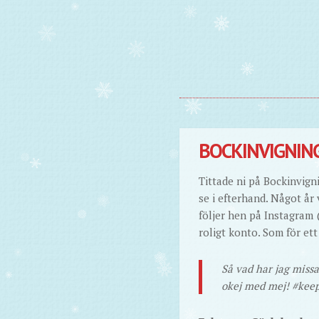
BOCKINVIGNIN
Tittade ni på Bockinvign
se i efterhand. Något år 
följer hen på Instagram
roligt konto. Som för et
Så vad har jag missa
okej med mej! #kee