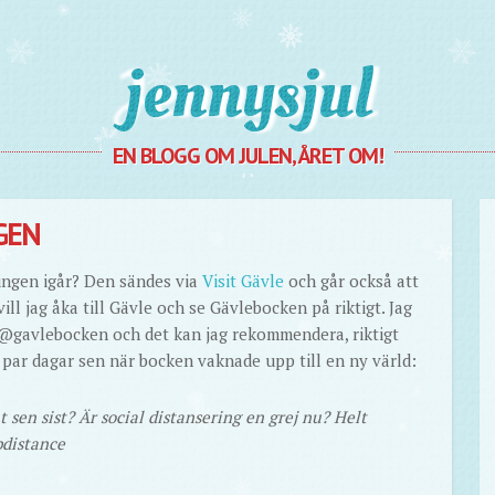
Jennysjul
EN BLOGG OM JULEN, ÅRET OM!
GEN
ingen igår? Den sändes via
Visit Gävle
och går också att
vill jag åka till Gävle och se Gävlebocken på riktigt. Jag
 @gavlebocken och det kan jag rekommendera, riktigt
t par dagar sen när bocken vaknade upp till en ny värld:
t sen sist? Är social distansering en grej nu? Helt
pdistance