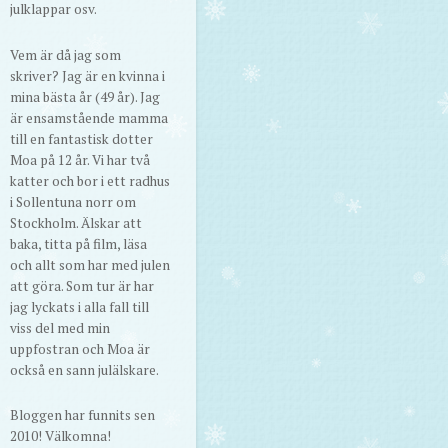
julklappar osv.
Vem är då jag som
skriver? Jag är en kvinna i
mina bästa år (49 år). Jag
är ensamstående mamma
till en fantastisk dotter
Moa på 12 år. Vi har två
katter och bor i ett radhus
i Sollentuna norr om
Stockholm. Älskar att
baka, titta på film, läsa
och allt som har med julen
att göra. Som tur är har
jag lyckats i alla fall till
viss del med min
uppfostran och Moa är
också en sann julälskare.
Bloggen har funnits sen
2010! Välkomna!