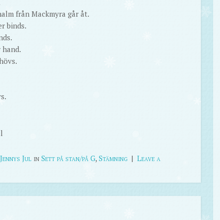
n
 halm från Mackmyra går åt.
r binds.
nds.
r hand.
ehövs.
s.
l
Jennys Jul
in
Sett på stan/på G
,
Stämning
|
Leave a