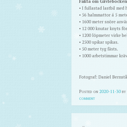
Fakta om Gävlebocke
• I fullastad lastbil med
• 56 halmmattor á 5 mete
• 1600 meter snöre anvä
• 12 000 knutar knyts fö
• 1200 löpmeter virke b
• 2500 spikar spikas.
• 50 meter tyg fästs.
• 1000 arbetstimmar kräv
Fotograf: Daniel Bernstå
Posted on
2020-11-30
by
comment