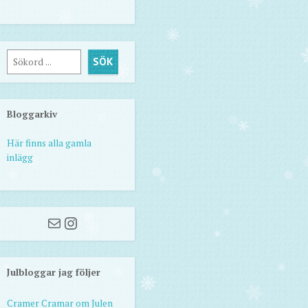
Sök
SÖK
Bloggarkiv
Här finns alla gamla
inlägg
Mail
Instagram
Julbloggar jag följer
Cramer Cramar om Julen