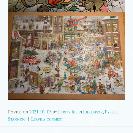
Posted on
2021-01-03
by
Jennys Jul
in
Julklappar
,
Pyssel
,
Stämning
|
Leave a comment