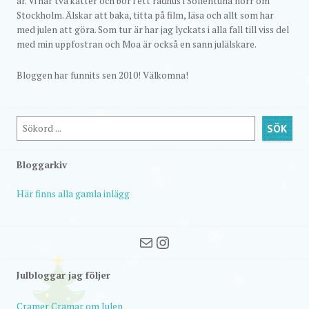
år. Vi har två katter och bor i ett radhus i Sollentuna norr om
Stockholm. Älskar att baka, titta på film, läsa och allt som har
med julen att göra. Som tur är har jag lyckats i alla fall till viss del
med min uppfostran och Moa är också en sann julälskare.
Bloggen har funnits sen 2010! Välkomna!
Sök
SÖK
Bloggarkiv
Här finns alla gamla inlägg
Mail
Instagram
Julbloggar jag följer
Cramer Cramar om Julen