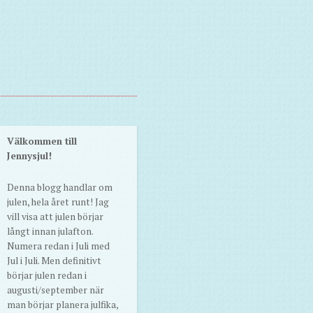
Välkommen till
Jennysjul!
Denna blogg handlar om
julen, hela året runt! Jag
vill visa att julen börjar
långt innan julafton.
Numera redan i Juli med
Jul i Juli. Men definitivt
börjar julen redan i
augusti/september när
man börjar planera julfika,