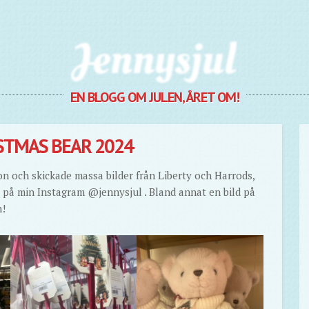
Jennysjul
EN BLOGG OM JULEN, ÅRET OM!
STMAS BEAR 2024
don och skickade massa bilder från Liberty och Harrods,
a på min Instagram @jennysjul . Bland annat en bild på
h!