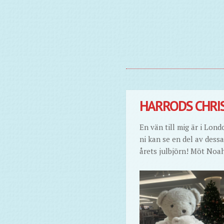
HARRODS CHRI
En vän till mig är i Lon
ni kan se en del av dess
årets julbjörn! Möt Noa