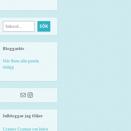
Sök
SÖK
Bloggarkiv
Här finns alla gamla
inlägg
Mail
Instagram
Julbloggar jag följer
Cramer Cramar om Julen