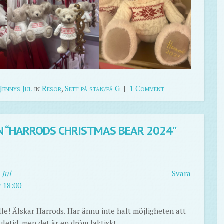
Jennys Jul
in
Resor
,
Sett på stan/på G
|
1 Comment
 “
HARRODS CHRISTMAS BEAR 2024
”
 Jul
Svara
t 18:00
lle! Älskar Harrods. Har ännu inte haft möjligheten att
uletid, men det är en dröm faktiskt.