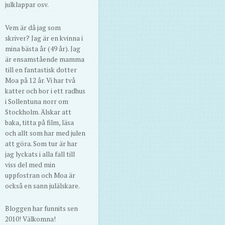
julklappar osv.
Vem är då jag som
skriver? Jag är en kvinna i
mina bästa år (49 år). Jag
är ensamstående mamma
till en fantastisk dotter
Moa på 12 år. Vi har två
katter och bor i ett radhus
i Sollentuna norr om
Stockholm. Älskar att
baka, titta på film, läsa
och allt som har med julen
att göra. Som tur är har
jag lyckats i alla fall till
viss del med min
uppfostran och Moa är
också en sann julälskare.
Bloggen har funnits sen
2010! Välkomna!