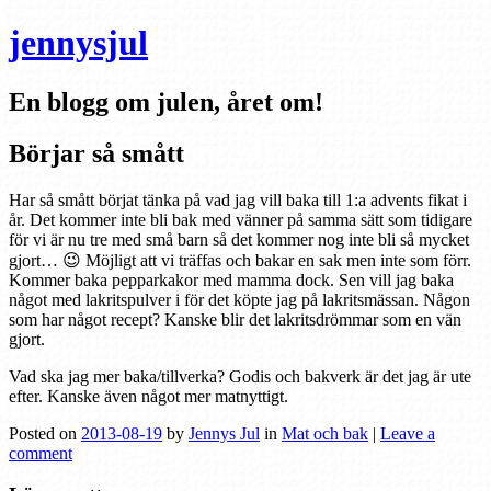
jennysjul
En blogg om julen, året om!
Börjar så smått
Har så smått börjat tänka på vad jag vill baka till 1:a advents fikat i
år. Det kommer inte bli bak med vänner på samma sätt som tidigare
för vi är nu tre med små barn så det kommer nog inte bli så mycket
gjort… 😉 Möjligt att vi träffas och bakar en sak men inte som förr.
Kommer baka pepparkakor med mamma dock. Sen vill jag baka
något med lakritspulver i för det köpte jag på lakritsmässan. Någon
som har något recept? Kanske blir det lakritsdrömmar som en vän
gjort.
Vad ska jag mer baka/tillverka? Godis och bakverk är det jag är ute
efter. Kanske även något mer matnyttigt.
Posted on
2013-08-19
by
Jennys Jul
in
Mat och bak
|
Leave a
comment