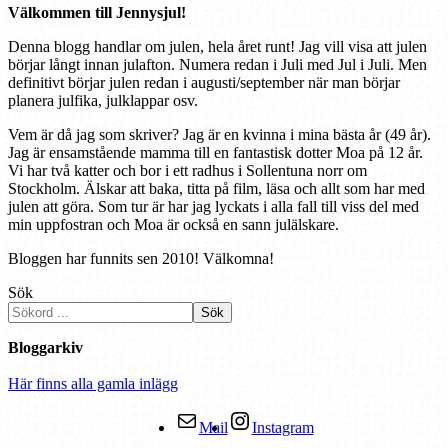
Välkommen till Jennysjul!
Denna blogg handlar om julen, hela året runt! Jag vill visa att julen
börjar långt innan julafton. Numera redan i Juli med Jul i Juli. Men
definitivt börjar julen redan i augusti/september när man börjar
planera julfika, julklappar osv.
Vem är då jag som skriver? Jag är en kvinna i mina bästa år (49 år).
Jag är ensamstående mamma till en fantastisk dotter Moa på 12 år.
Vi har två katter och bor i ett radhus i Sollentuna norr om
Stockholm. Älskar att baka, titta på film, läsa och allt som har med
julen att göra. Som tur är har jag lyckats i alla fall till viss del med
min uppfostran och Moa är också en sann julälskare.
Bloggen har funnits sen 2010! Välkomna!
Sök
Sök
Bloggarkiv
Här finns alla gamla inlägg
Mail
Instagram