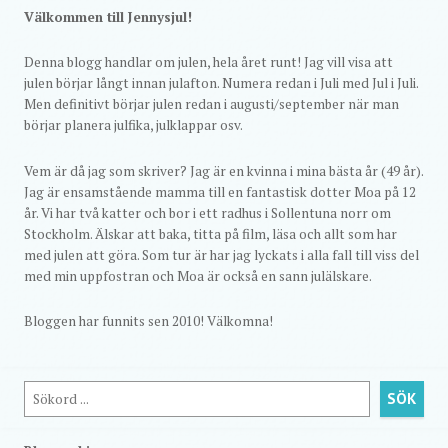
Välkommen till Jennysjul!
Denna blogg handlar om julen, hela året runt! Jag vill visa att
julen börjar långt innan julafton. Numera redan i Juli med Jul i Juli.
Men definitivt börjar julen redan i augusti/september när man
börjar planera julfika, julklappar osv.
Vem är då jag som skriver? Jag är en kvinna i mina bästa år (49 år).
Jag är ensamstående mamma till en fantastisk dotter Moa på 12
år. Vi har två katter och bor i ett radhus i Sollentuna norr om
Stockholm. Älskar att baka, titta på film, läsa och allt som har
med julen att göra. Som tur är har jag lyckats i alla fall till viss del
med min uppfostran och Moa är också en sann julälskare.
Bloggen har funnits sen 2010! Välkomna!
Sök
SÖK