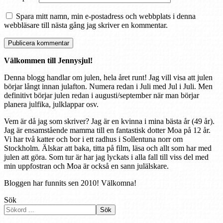
Spara mitt namn, min e-postadress och webbplats i denna
webbläsare till nästa gång jag skriver en kommentar.
Välkommen till Jennysjul!
Denna blogg handlar om julen, hela året runt! Jag vill visa att julen
börjar långt innan julafton. Numera redan i Juli med Jul i Juli. Men
definitivt börjar julen redan i augusti/september när man börjar
planera julfika, julklappar osv.
Vem är då jag som skriver? Jag är en kvinna i mina bästa år (49 år).
Jag är ensamstående mamma till en fantastisk dotter Moa på 12 år.
Vi har två katter och bor i ett radhus i Sollentuna norr om
Stockholm. Älskar att baka, titta på film, läsa och allt som har med
julen att göra. Som tur är har jag lyckats i alla fall till viss del med
min uppfostran och Moa är också en sann julälskare.
Bloggen har funnits sen 2010! Välkomna!
Sök
Sök