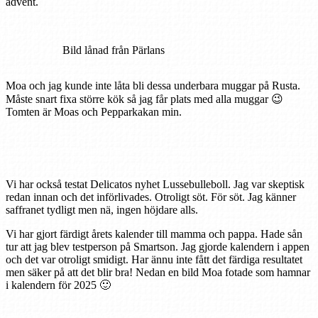
advent.
Bild lånad från Pärlans
Moa och jag kunde inte låta bli dessa underbara muggar på Rusta.
Måste snart fixa större kök så jag får plats med alla muggar 😉
Tomten är Moas och Pepparkakan min.
Vi har också testat Delicatos nyhet Lussebulleboll. Jag var skeptisk
redan innan och det införlivades. Otroligt söt. För söt. Jag känner
saffranet tydligt men nä, ingen höjdare alls.
Vi har gjort färdigt årets kalender till mamma och pappa. Hade sån
tur att jag blev testperson på Smartson. Jag gjorde kalendern i appen
och det var otroligt smidigt. Har ännu inte fått det färdiga resultatet
men säker på att det blir bra! Nedan en bild Moa fotade som hamnar
i kalendern för 2025 🙂