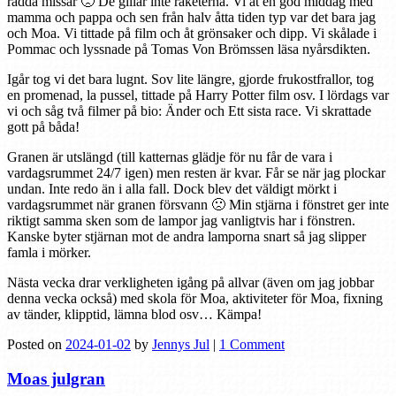
rädda missar 🙁 De gillar inte raketerna. Vi åt en god middag med
mamma och pappa och sen från halv åtta tiden typ var det bara jag
och Moa. Vi tittade på film och åt grönsaker och dipp. Vi skålade i
Pommac och lyssnade på Tomas Von Brömssen läsa nyårsdikten.
Igår tog vi det bara lugnt. Sov lite längre, gjorde frukostfrallor, tog
en promenad, la pussel, tittade på Harry Potter film osv. I lördags var
vi och såg två filmer på bio: Änder och Ett sista race. Vi skrattade
gott på båda!
Granen är utslängd (till katternas glädje för nu får de vara i
vardagsrummet 24/7 igen) men resten är kvar. Får se när jag plockar
undan. Inte redo än i alla fall. Dock blev det väldigt mörkt i
vardagsrummet när granen försvann 🙁 Min stjärna i fönstret ger inte
riktigt samma sken som de lampor jag vanligtvis har i fönstren.
Kanske byter stjärnan mot de andra lamporna snart så jag slipper
famla i mörker.
Nästa vecka drar verkligheten igång på allvar (även om jag jobbar
denna vecka också) med skola för Moa, aktiviteter för Moa, fixning
av tänder, klipptid, lämna blod osv… Kämpa!
Posted on
2024-01-02
by
Jennys Jul
|
1 Comment
Moas julgran