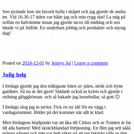
Sen pyntade hon sin favorit hylla i skåpet och jag gjorde de andra
tre. Vid 16.30-17 tiden var både jag och min rygg slut! La mig på
soffan en halvtimme innan jag gjorde tacos till middag och sen
tittade vi på Julfritt. En underbart jobbig och produktiv och mysig
dag!
Posted on
2024-12-01
by
Jennys Jul
|
Leave a comment
Julig helg
I fredags gjorde jag den tråkigaste biten av julen, strök och bytte
gardiner. Så nu är det gjort! Städade också ur kylen och gjorde i
ordning glögghörnan. och så bakade jag lussebullar, så gott 🙂
I lördags slog jag in tavlor. Fick en ny idé för en vägg i
vardagsrummet. Bilder på det kommer när allt är klart.
Men lördagens höjdpunkt var att åka till Cirkus och se Tomten är far
till alla barnen! Med skräckblandad förtjusning. En film jag sett sååå
många gånger och inte var helt säker på att jag faktiskt ville se den