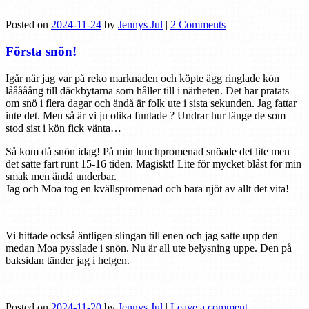
Posted on
2024-11-24
by
Jennys Jul
|
2 Comments
Första snön!
Igår när jag var på reko marknaden och köpte ägg ringlade kön
lååååång till däckbytarna som håller till i närheten. Det har pratats
om snö i flera dagar och ändå är folk ute i sista sekunden. Jag fattar
inte det. Men så är vi ju olika funtade ? Undrar hur länge de som
stod sist i kön fick vänta…
Så kom då snön idag! På min lunchpromenad snöade det lite men
det satte fart runt 15-16 tiden. Magiskt! Lite för mycket blåst för min
smak men ändå underbar.
Jag och Moa tog en kvällspromenad och bara njöt av allt det vita!
Vi hittade också äntligen slingan till enen och jag satte upp den
medan Moa pysslade i snön. Nu är all ute belysning uppe. Den på
baksidan tänder jag i helgen.
Posted on
2024-11-20
by
Jennys Jul
|
Leave a comment