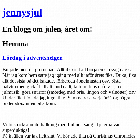
jennysjul
En blogg om julen, året om!
Hemma
Lördag i adventshelgen
Började med en promenad. Alltid skönt att börja en stressig dag så.
När jag kom hem satte jag igång med allt inför årets fika. Duka, fixa
allt det sista på det bakade, förbereda äppelmusten osv. Sista
halvtimmen gick åt till att tända allt, ta fram brasa på tv:n, fixa
julmusik, göra snurror (smördeg med brie, lingon och valnötter) osv.
Under fikat fotade jag ingenting. Samma visa varje år! Tog några
bilder strax innan alla kom.
Vi fick också underhållning med fiol och sång! Tjejerna var
superduktiga!
På kvällen var jag helt slut. Vi började titta på Christmas Chronicles