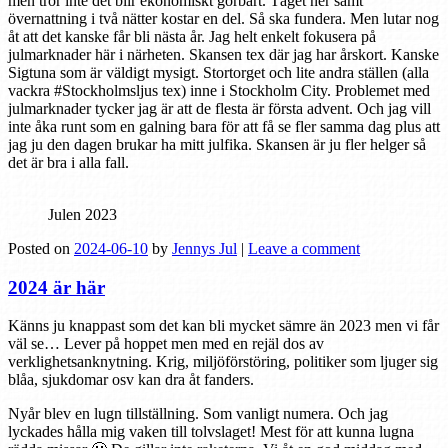
men tror inte det blir ekonomiskt görbart. Tåget ner samt
övernattning i två nätter kostar en del. Så ska fundera. Men lutar nog
åt att det kanske får bli nästa år. Jag helt enkelt fokusera på
julmarknader här i närheten. Skansen tex där jag har årskort. Kanske
Sigtuna som är väldigt mysigt. Stortorget och lite andra ställen (alla
vackra #Stockholmsljus tex) inne i Stockholm City. Problemet med
julmarknader tycker jag är att de flesta är första advent. Och jag vill
inte åka runt som en galning bara för att få se fler samma dag plus att
jag ju den dagen brukar ha mitt julfika. Skansen är ju fler helger så
det är bra i alla fall.
Julen 2023
Posted on
2024-06-10
by
Jennys Jul
|
Leave a comment
2024 är här
Känns ju knappast som det kan bli mycket sämre än 2023 men vi får
väl se… Lever på hoppet men med en rejäl dos av
verklighetsanknytning. Krig, miljöförstöring, politiker som ljuger sig
blåa, sjukdomar osv kan dra åt fanders.
Nyår blev en lugn tillställning. Som vanligt numera. Och jag
lyckades hålla mig vaken till tolvslaget! Mest för att kunna lugna