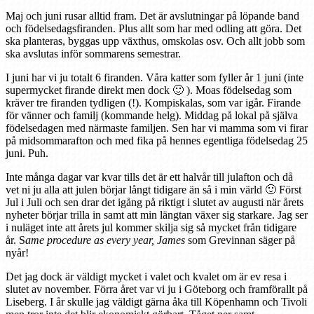
Maj och juni rusar alltid fram. Det är avslutningar på löpande band
och födelsedagsfiranden. Plus allt som har med odling att göra. Det
ska planteras, byggas upp växthus, omskolas osv. Och allt jobb som
ska avslutas inför sommarens semestrar.
I juni har vi ju totalt 6 firanden. Våra katter som fyller år 1 juni (inte
supermycket firande direkt men dock 🙂 ). Moas födelsedag som
kräver tre firanden tydligen (!). Kompiskalas, som var igår. Firande
för vänner och familj (kommande helg). Middag på lokal på själva
födelsedagen med närmaste familjen. Sen har vi mamma som vi firar
på midsommarafton och med fika på hennes egentliga födelsedag 25
juni. Puh.
Inte många dagar var kvar tills det är ett halvår till julafton och då
vet ni ju alla att julen börjar långt tidigare än så i min värld 🙂 Först
Jul i Juli och sen drar det igång på riktigt i slutet av augusti när årets
nyheter börjar trilla in samt att min längtan växer sig starkare. Jag ser
i nuläget inte att årets jul kommer skilja sig så mycket från tidigare
år. S
ame procedure as every year, James
som Grevinnan säger på
nyår!
Det jag dock är väldigt mycket i valet och kvalet om är ev resa i
slutet av november. Förra året var vi ju i Göteborg och framförallt på
Liseberg. I år skulle jag väldigt gärna åka till Köpenhamn och Tivoli