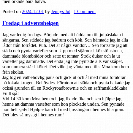
men orkade bara halva.
Posted on
2024-12-01
by
Jennys Jul
|
1 Comment
Fredag i adventshelgen
Jag var ledig fredags. Började med att bädda om till julpåslakan i
sängarna. Sen städade jag badrum och kök. Sen hämtade jag in alla
lådor från förrådet. Puh. Det är några vändor… Sen fortsatte jag att
städa och pynta vartefter som. Upp med stjärnor i köksfönstrena,
dammade blombrädor och satte ut tomtar. Strök dukar och la ut
vartefter jag dammade. Det enda jag inte pyntade alls var skåpet,
som numera står i köket. Det ville jag vänta med tills Moa kom hem
från skolan.
Jag tog en välbehövlig paus och gick ut och åt med mina föräldrar
på lokala krogen. Behövdes. Förutom att städa och pynta bakade jag
också grunden till en Rockyroadbrownie och en saffranskladdkaka.
Fullt sjå!
Vid 14.30 kom Moa hem och jag fixade fika och sen hjälpte jag
henne att damma vartefter som hon plockade undan. Sen pyntade
hon helt själv! Hjälpte bara till med ljusslingan i hennes lilla gran.
Det blev så mysigt i hennes rum!