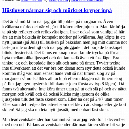
Höstlovet närmar sig och mörkret kryper inpå
Det är så mörkt nu när jag går till jobbet på morgnarna. Även
kvällarna märks det när vi går till kören eller jujutsun. Man får börja
ta på sig reflexer och reflexväst igen. Inser också som vanligt så här
års att min baksida är kompakt mörker på kvällarna. Jag köpte ju ett
nytt ljusnät (på Jula) till busken på baksidan men jag mitt dumma nöt
läste ju inte ordentligt och när jag pluggade i det började fanskapet
blinka hysteriskt. Det fanns en knapp man kunde trycka på för att
byta mellan olika ljusspel och det fanns då även ett fast läge. Bra
tänkte jag och kopplade ihop allt och satte på timer. Tyvärr tyckte
inte tillverkaren att det var bra om dosan som styr detta också kunde
komma ihåg vad man senast hade valt så när timern slog av på
morgonen så nollställdes allt och på eftermiddagen när timern slog
på fick jag igen hysteriskt blinkande (den första av typ 8 lägen). Då
fanns två alternativ. Inte köra timer utan gå ut och slå på och av nätet
morgon och kväll och då också klicka mig igenom de olika
ljusspelen tills det fasta skenet kom. Eller ha det på 24/7 utan timer.
Eller som det tredje alternativet som det blev i år: slänga eller ge bort
skiten! Så jag ska nu leta nytt ljusnät, med enbart fast sken.
Min teadventskalender har kommit så nu är jag redo för 1 december
med den och Pärlans adventskalender där man får en större bit varje