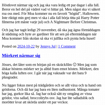
Höstlovet närmar sig och jag ska vara ledig ett par dagar i alla fall.
Beror en hel del på vädret vad vi hittar på. Men något ska vi säkert
roa oss med. För Moa kommer nu en favorit ”högtid”, Halloween.
Inte riktigt min grej men vi ska i alla fall börja titta på Harry Potter
filmerna (ett måste varje jul) och A Nightmare Before Christmas.
Och jag har tagit ledigt 29 november, då ska jag ägna förmiddagen
åt städning och byte av gardiner för att sen på eftermiddagen när
Moa kommer från skolan så ska vi julfika och pynta hela huset!
Posted on
2024-10-22
by
Jennys Jul
|
1 Comment
Mörkret närmar sig
Jösses, det låter som en början på en skräckfilm 🙂 Men jag som
älskar höstens mörker ser ju alltid fram emot hösten. Mörkret, den
höga kalla luften osv. I går när jag vaknade var det bara 9
plusgrader.
Nu ligger fokus mest på trädgården och se allt växa och ta hand om
grödorna. Och då har jag bara en liten radhustomt. Många tomater
har jag, gurkor lika så. Jag har också sått ny omgång av vissa
grödor, viss sallad, broccolirybs osv. Jag har lite salladslök och
morötter kvar att skörda under ett par veckor.