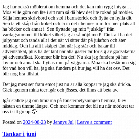
Jag har också möblerat om hemma och det kan min rygg intyga…
Moa ville göra om lite i sitt rum så då blev det lite rokad på möbler.
Sälja hennes skrivbord och stol i barnstorlek och flytta en hylla dit.
Sen ta ett skåp från köket och ta in det i hennes rum för mer plats att
ha böcker och annat i. Sen flyttade jag mitt ”julskåp” från
vardagsrummet till köket vilket jag är så nöjd med! Tänk att ha det
julpyntat och tända allt i det när vi sitter där på julafton och äter
middag. Och ha allt i skåpet tänt när jag står och bakar till
adventsfikat, plus ha det tänt när alla gäster tar för sig av godsakerna
på adventsfikat. Kommer blir bra det! Nu ska jag fundera på hur
tavlor och annat ska flyttas runt på väggarna. Moa ska bestämma sig
för vad hon vill ha, jag ska fundera på hur jag vill ha det osv. Det
blir nog bra tillslut.
Det jag mest ser fram emot just nu är alla koppar te jag ska dricka.
Gick igenom mina teer igår och jösses, det finns att beta av.
Igår ställde jag om timrarna på fönsterbelysningen hemma, blev
nästan en timme längre. Och mer kommer det bli nu när mörkret tar
oss i sitt grepp 🙂
Posted on
2024-08-23
by
Jennys Jul
|
Leave a comment
Tankar i juni