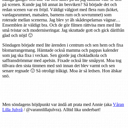
på scenen. Kunde jag bli annat än besviken? Så började det och
redan scenen var en fröjd. Väldigt välgjort med flera rum (köket,
vardagsrummet, matsalen, barnens rum och sovrummet) som
roterade mellan scenerna. Jag blev yr åh skådespelarnas vägnar…
Ensemblen är väldigt bra. Och de gör filmen rättvisa men med lite
små tvistar och moderniseringar. Jag skrattade gott och gick därifrån
glad och nöjd 🙂
Söndagen började med lite ärenden i centrum och sen hem och fixa
blomarrangemang. Hämtade också mamma och pappas kalender
som jag ska fixa i veckan. Sen gjorde jag chokladkola och
saffransdrömmar med apelsin. Fixade också lite småpynt. Moa tog
tillvara den sista timmen med snö innan det blev varmt och sen
senare regnade 🙁 Så otroligt tråkigt. Moa är så ledsen. Hon älskar
snö.
Men söndagens höjdpunkt var ändå att prata med Annie (aka
Våran
Lilla Julvrå
/ @varannlillajulvra). Alltid lika underbart!