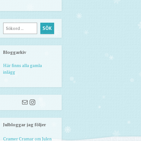
Sök
SÖK
Bloggarkiv
Här finns alla gamla
inlägg
Mail
Instagram
Julbloggar jag följer
Cramer Cramar om Julen