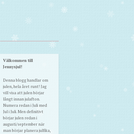
Välkommen till
Jennysjul!
Denna blogg handlar om
julen, hela året runt! Jag
vill visa att julen börjar
långt innan julafton.
Numera redan i Juli med
Jul i Juli. Men definitivt
börjar julen redan i
augusti/september när
man börjar planera julfika,