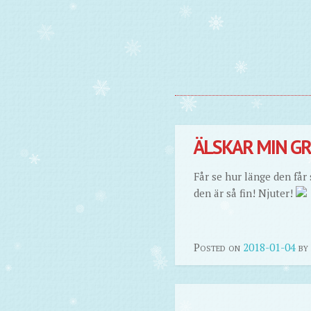
ÄLSKAR MIN GR
Får se hur länge den får 
den är så fin! Njuter!
Posted on
2018-01-04
by