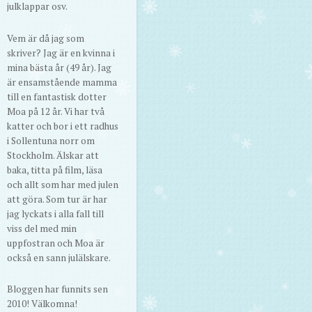
julklappar osv.
Vem är då jag som
skriver? Jag är en kvinna i
mina bästa år (49 år). Jag
är ensamstående mamma
till en fantastisk dotter
Moa på 12 år. Vi har två
katter och bor i ett radhus
i Sollentuna norr om
Stockholm. Älskar att
baka, titta på film, läsa
och allt som har med julen
att göra. Som tur är har
jag lyckats i alla fall till
viss del med min
uppfostran och Moa är
också en sann julälskare.
Bloggen har funnits sen
2010! Välkomna!