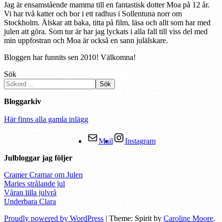
Jag är ensamstående mamma till en fantastisk dotter Moa på 12 år.
Vi har två katter och bor i ett radhus i Sollentuna norr om
Stockholm. Älskar att baka, titta på film, läsa och allt som har med
julen att göra. Som tur är har jag lyckats i alla fall till viss del med
min uppfostran och Moa är också en sann julälskare.
Bloggen har funnits sen 2010! Välkomna!
Sök
Sök
Bloggarkiv
Här finns alla gamla inlägg
Mail
Instagram
Julbloggar jag följer
Cramer Cramar om Julen
Maries strålande jul
Våran lilla julvrå
Underbara Clara
Proudly powered by WordPress
|
Theme: Spirit by
Caroline Moore
.