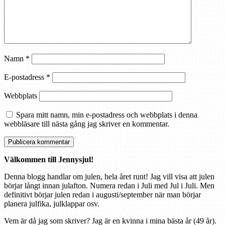
Namn
*
E-postadress
*
Webbplats
Spara mitt namn, min e-postadress och webbplats i denna
webbläsare till nästa gång jag skriver en kommentar.
Välkommen till Jennysjul!
Denna blogg handlar om julen, hela året runt! Jag vill visa att julen
börjar långt innan julafton. Numera redan i Juli med Jul i Juli. Men
definitivt börjar julen redan i augusti/september när man börjar
planera julfika, julklappar osv.
Vem är då jag som skriver? Jag är en kvinna i mina bästa år (49 år).