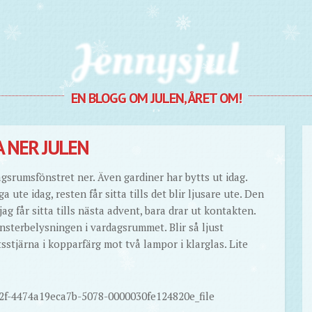
Jennysjul
EN BLOGG OM JULEN, ÅRET OM!
 NER JULEN
agsrumsfönstret ner. Även gardiner har bytts ut idag.
 ute idag, resten får sitta tills det blir ljusare ute. Den
ag får sitta tills nästa advent, bara drar ut kontakten.
nsterbelysningen i vardagsrummet. Blir så ljust
tsstjärna i kopparfärg mot två lampor i klarglas. Lite