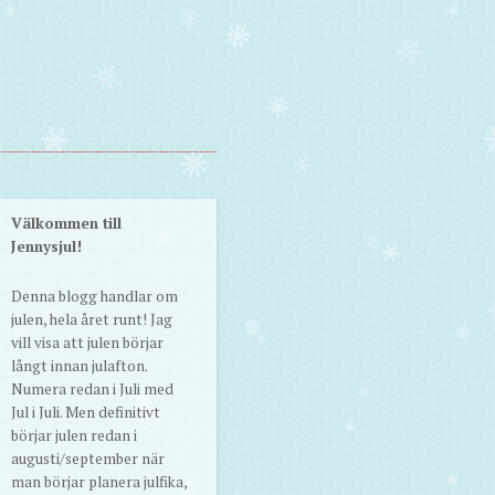
Välkommen till
Jennysjul!
Denna blogg handlar om
julen, hela året runt! Jag
vill visa att julen börjar
långt innan julafton.
Numera redan i Juli med
Jul i Juli. Men definitivt
börjar julen redan i
augusti/september när
man börjar planera julfika,