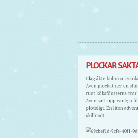
PLOCKAR SAKTA
Idag åkte kulorna i vard
Även plockat ner en slinga
runt köksfönsterna tror j
Även satt upp vanliga fö
plötsligt. En liten adven
skillnad!