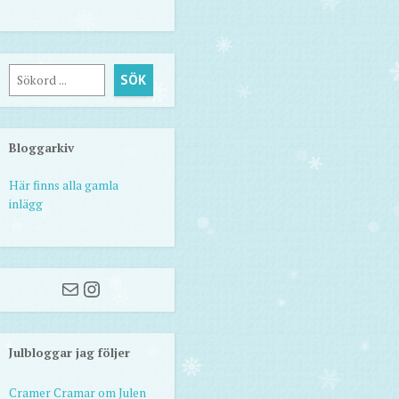
Sök
SÖK
Bloggarkiv
Här finns alla gamla
inlägg
Mail
Instagram
Julbloggar jag följer
Cramer Cramar om Julen