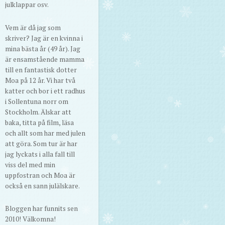
julklappar osv.
Vem är då jag som
skriver? Jag är en kvinna i
mina bästa år (49 år). Jag
är ensamstående mamma
till en fantastisk dotter
Moa på 12 år. Vi har två
katter och bor i ett radhus
i Sollentuna norr om
Stockholm. Älskar att
baka, titta på film, läsa
och allt som har med julen
att göra. Som tur är har
jag lyckats i alla fall till
viss del med min
uppfostran och Moa är
också en sann julälskare.
Bloggen har funnits sen
2010! Välkomna!