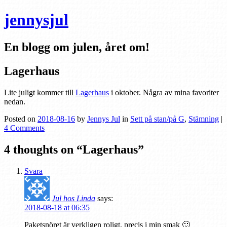
jennysjul
En blogg om julen, året om!
Lagerhaus
Lite juligt kommer till
Lagerhaus
i oktober. Några av mina favoriter
nedan.
Posted on
2018-08-16
by
Jennys Jul
in
Sett på stan/på G
,
Stämning
|
4 Comments
4 thoughts on “
Lagerhaus
”
Svara
Jul hos Linda
says:
2018-08-18 at 06:35
Paketsnöret är verkligen roligt, precis i min smak 🙂