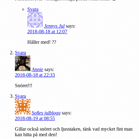
Svara
Jennys Jul
says:
2018-08-18 at 12:07
Håller med! ??
Svara
Annie
says:
2018-08-18 at 22:33
Snöret!!!
Svara
Sofies julblogg
says:
2018-08-19 at 08:55
Gillar också snöret och ljusstaken, tänk vad mycket fint man
kan hitta på med den!