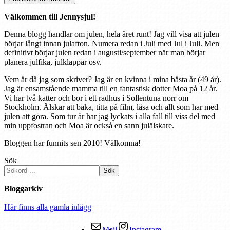
Välkommen till Jennysjul!
Denna blogg handlar om julen, hela året runt! Jag vill visa att julen
börjar långt innan julafton. Numera redan i Juli med Jul i Juli. Men
definitivt börjar julen redan i augusti/september när man börjar
planera julfika, julklappar osv.
Vem är då jag som skriver? Jag är en kvinna i mina bästa år (49 år).
Jag är ensamstående mamma till en fantastisk dotter Moa på 12 år.
Vi har två katter och bor i ett radhus i Sollentuna norr om
Stockholm. Älskar att baka, titta på film, läsa och allt som har med
julen att göra. Som tur är har jag lyckats i alla fall till viss del med
min uppfostran och Moa är också en sann julälskare.
Bloggen har funnits sen 2010! Välkomna!
Sök
Sök
Bloggarkiv
Här finns alla gamla inlägg
Mail
Instagram