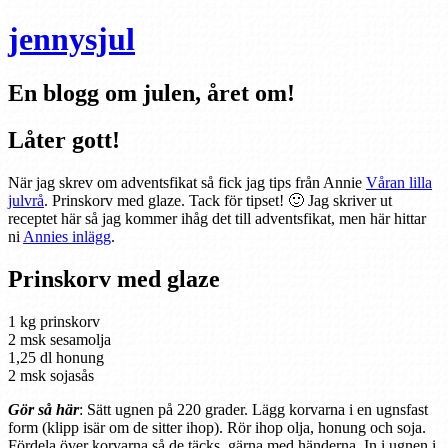
jennysjul
En blogg om julen, året om!
Låter gott!
När jag skrev om adventsfikat så fick jag tips från Annie
Våran lilla
julvrå
. Prinskorv med glaze. Tack för tipset! 🙂 Jag skriver ut
receptet här så jag kommer ihåg det till adventsfikat, men här hittar
ni
Annies inlägg
.
Prinskorv med glaze
1 kg prinskorv
2 msk sesamolja
1,25 dl honung
2 msk sojasås
Gör så här
: Sätt ugnen på 220 grader. Lägg korvarna i en ugnsfast
form (klipp isär om de sitter ihop). Rör ihop olja, honung och soja.
Fördela över korvarna så de täcks, gärna med händerna. In i ugnen i