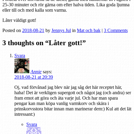
25-30 minuter och rör gärna om efter halva tiden. Lika goda ljumna
eller till och med kalla som varma.
Låter väldigt gott!
Posted on
2018-08-21
by
Jennys Jul
in
Mat och bak
|
3 Comments
3 thoughts on “
Låter gott!
”
Svara
Annie
says:
2018-08-21 at 20:39
Oj, vad förvånad jag blev när jag såg det här receptet här,
haha! Det är verkligen supergott och något jag (och andra) ser
fram emot att göra och äta varje jul. Och har man spara
pengar kan man köpa vanlig varmkorv och skära i
prinskorvsstora bitar innan man marinerar dem:) Kul att det lät
intressant:)
Svara