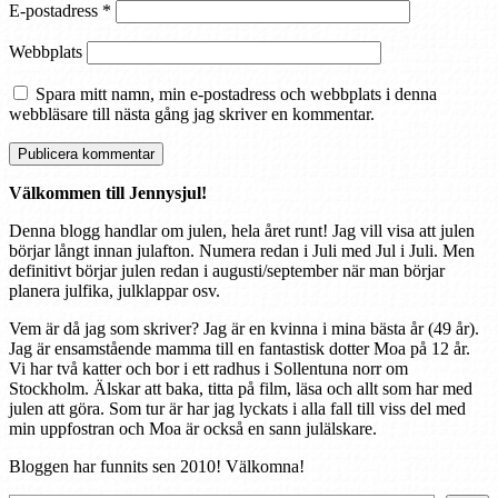
E-postadress
*
Webbplats
Spara mitt namn, min e-postadress och webbplats i denna
webbläsare till nästa gång jag skriver en kommentar.
Välkommen till Jennysjul!
Denna blogg handlar om julen, hela året runt! Jag vill visa att julen
börjar långt innan julafton. Numera redan i Juli med Jul i Juli. Men
definitivt börjar julen redan i augusti/september när man börjar
planera julfika, julklappar osv.
Vem är då jag som skriver? Jag är en kvinna i mina bästa år (49 år).
Jag är ensamstående mamma till en fantastisk dotter Moa på 12 år.
Vi har två katter och bor i ett radhus i Sollentuna norr om
Stockholm. Älskar att baka, titta på film, läsa och allt som har med
julen att göra. Som tur är har jag lyckats i alla fall till viss del med
min uppfostran och Moa är också en sann julälskare.
Bloggen har funnits sen 2010! Välkomna!