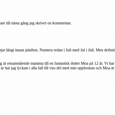
re till nästa gång jag skriver en kommentar.
rjar långt innan julafton. Numera redan i Juli med Jul i Juli. Men defini
ag är ensamstående mamma till en fantastisk dotter Moa på 12 år. Vi har
r är har jag lyckats i alla fall till viss del med min uppfostran och Moa ä