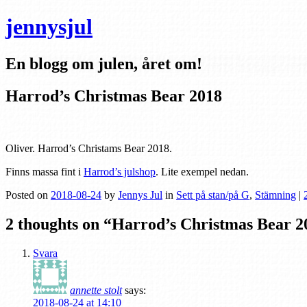
jennysjul
En blogg om julen, året om!
Harrod’s Christmas Bear 2018
Oliver. Harrod’s Christams Bear 2018.
Finns massa fint i
Harrod’s julshop
. Lite exempel nedan.
Posted on
2018-08-24
by
Jennys Jul
in
Sett på stan/på G
,
Stämning
|
2 thoughts on “
Harrod’s Christmas Bear 2
Svara
annette stolt
says:
2018-08-24 at 14:10