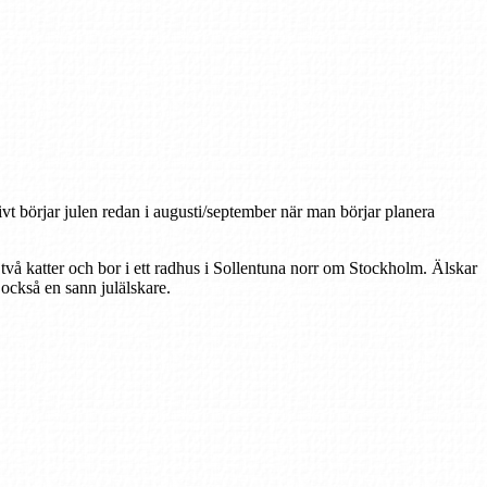
tivt börjar julen redan i augusti/september när man börjar planera
 två katter och bor i ett radhus i Sollentuna norr om Stockholm. Älskar
r också en sann julälskare.