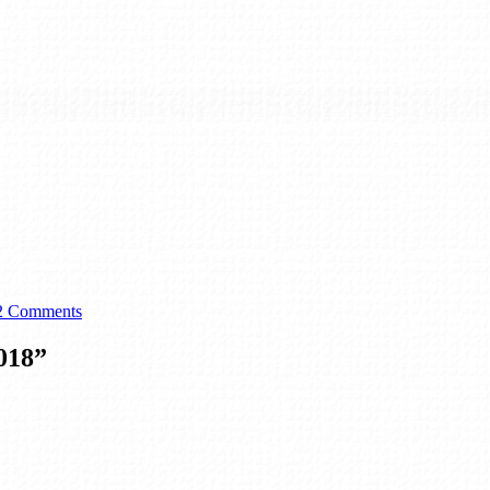
2 Comments
018
”