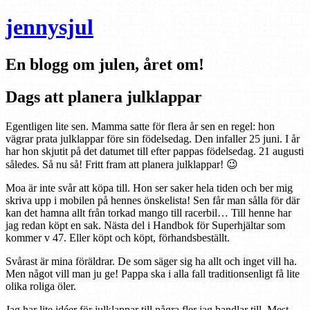
jennysjul
En blogg om julen, året om!
Dags att planera julklappar
Egentligen lite sen. Mamma satte för flera år sen en regel: hon
vägrar prata julklappar före sin födelsedag. Den infaller 25 juni. I år
har hon skjutit på det datumet till efter pappas födelsedag. 21 augusti
således. Så nu så! Fritt fram att planera julklappar! 😉
Moa är inte svår att köpa till. Hon ser saker hela tiden och ber mig
skriva upp i mobilen på hennes önskelista! Sen får man sålla för där
kan det hamna allt från torkad mango till racerbil… Till henne har
jag redan köpt en sak. Nästa del i Handbok för Superhjältar som
kommer v 47. Eller köpt och köpt, förhandsbeställt.
Svårast är mina föräldrar. De som säger sig ha allt och inget vill ha.
Men något vill man ju ge! Pappa ska i alla fall traditionsenligt få lite
olika roliga öler.
Jag har lite idéer för julklappar till några fler jag handlar till. Mest