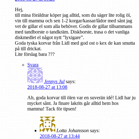
Hej,
till mina föräldrar köper jag alltid, som du säger lite rolig öl,
vin till mamma och sen 1-2 korgar/kassar/lådor med sånt jag
vet de gillar el som alla behöver. Godis de gillar tillsammans
med tandborste o tandkräm. Diskborste, trasa o det vanliga
diskmedlet el något nytt ”lyxigare”.
Goda tyska korvar från Lidl med god ost o kex de kan smutta
på till drickat.
Lite förslag bara ???
Svara
Jennys Jul
says:
2018-08-27 at 13:08
Ah, goda korvar till ölen var en suverän idé! Lidl har ju
mycket sånt. Ja finare lakrits går alltid hem hos
mamma! Tack för tipsen!
Lotta Johansson
says:
2018-08-27 at 13:44