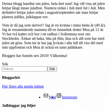
Denna blogg handlar om julen, hela året runt! Jag vill visa att julen
börjar långt innan julafton. Numera redan i Juli med Jul i Juli. Men
definitivt börjar julen redan i augusti/september när man börjar
planera julfika, julklappar osv.
Vem är då jag som skriver? Jag är en kvinna i mina bästa år (49 år).
Jag är ensamstående mamma till en fantastisk dotter Moa på 12 år.
Vi har två katter och bor i ett radhus i Sollentuna norr om
Stockholm. Älskar att baka, titta på film, läsa och allt som har med
julen att göra. Som tur är har jag lyckats i alla fall till viss del med
min uppfostran och Moa är också en sann julälskare.
Bloggen har funnits sen 2010! Välkomna!
Sök
Sök
Bloggarkiv
Här finns alla gamla inlägg
Mail
Instagram
Julbloggar jag följer