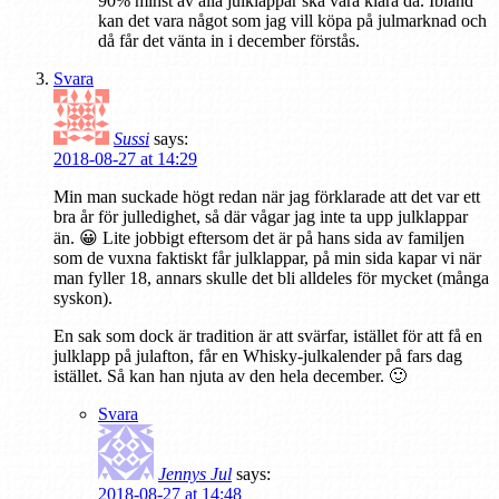
90% minst av alla julklappar ska vara klara då. Ibland
kan det vara något som jag vill köpa på julmarknad och
då får det vänta in i december förstås.
Svara
Sussi
says:
2018-08-27 at 14:29
Min man suckade högt redan när jag förklarade att det var ett
bra år för julledighet, så där vågar jag inte ta upp julklappar
än. 😀 Lite jobbigt eftersom det är på hans sida av familjen
som de vuxna faktiskt får julklappar, på min sida kapar vi när
man fyller 18, annars skulle det bli alldeles för mycket (många
syskon).
En sak som dock är tradition är att svärfar, istället för att få en
julklapp på julafton, får en Whisky-julkalender på fars dag
istället. Så kan han njuta av den hela december. 🙂
Svara
Jennys Jul
says:
2018-08-27 at 14:48