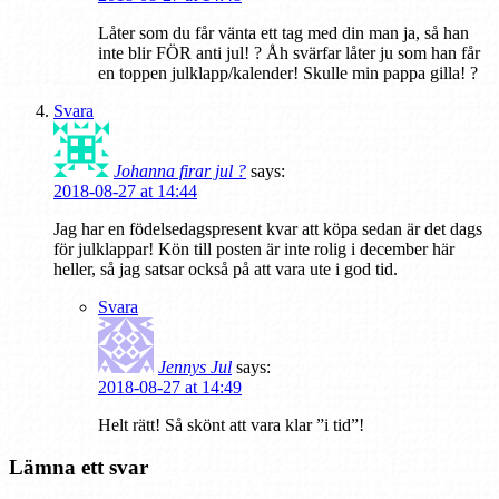
Låter som du får vänta ett tag med din man ja, så han
inte blir FÖR anti jul! ? Åh svärfar låter ju som han får
en toppen julklapp/kalender! Skulle min pappa gilla! ?
Svara
Johanna firar jul ?
says:
2018-08-27 at 14:44
Jag har en födelsedagspresent kvar att köpa sedan är det dags
för julklappar! Kön till posten är inte rolig i december här
heller, så jag satsar också på att vara ute i god tid.
Svara
Jennys Jul
says:
2018-08-27 at 14:49
Helt rätt! Så skönt att vara klar ”i tid”!
Lämna ett svar