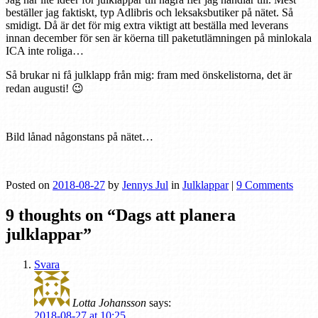
beställer jag faktiskt, typ Adlibris och leksaksbutiker på nätet. Så
smidigt. Då är det för mig extra viktigt att beställa med leverans
innan december för sen är köerna till paketutlämningen på minlokala
ICA inte roliga…
Så brukar ni få julklapp från mig: fram med önskelistorna, det är
redan augusti! 😉
Bild lånad någonstans på nätet…
Posted on
2018-08-27
by
Jennys Jul
in
Julklappar
|
9 Comments
9 thoughts on “
Dags att planera
julklappar
”
Svara
Lotta Johansson
says:
2018-08-27 at 10:25