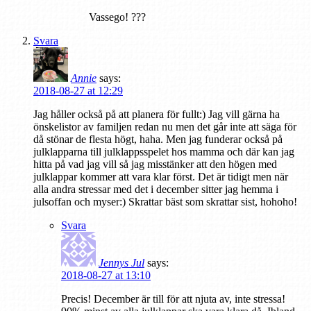
Vassego! ???
Svara
Annie
says:
2018-08-27 at 12:29
Jag håller också på att planera för fullt:) Jag vill gärna ha
önskelistor av familjen redan nu men det går inte att säga för
då stönar de flesta högt, haha. Men jag funderar också på
julklapparna till julklappsspelet hos mamma och där kan jag
hitta på vad jag vill så jag misstänker att den högen med
julklappar kommer att vara klar först. Det är tidigt men när
alla andra stressar med det i december sitter jag hemma i
julsoffan och myser:) Skrattar bäst som skrattar sist, hohoho!
Svara
Jennys Jul
says:
2018-08-27 at 13:10
Precis! December är till för att njuta av, inte stressa!