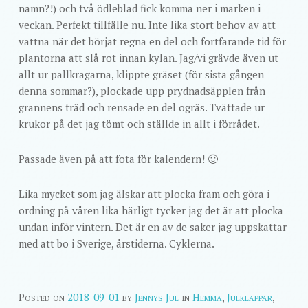
namn?!) och två ödleblad fick komma ner i marken i
veckan. Perfekt tillfälle nu. Inte lika stort behov av att
vattna när det börjat regna en del och fortfarande tid för
plantorna att slå rot innan kylan. Jag/vi grävde även ut
allt ur pallkragarna, klippte gräset (för sista gången
denna sommar?), plockade upp prydnadsäpplen från
grannens träd och rensade en del ogräs. Tvättade ur
krukor på det jag tömt och ställde in allt i förrådet.
Passade även på att fota för kalendern! 🙂
Lika mycket som jag älskar att plocka fram och göra i
ordning på våren lika härligt tycker jag det är att plocka
undan inför vintern. Det är en av de saker jag uppskattar
med att bo i Sverige, årstiderna. Cyklerna.
Posted on
2018-09-01
by
Jennys Jul
in
Hemma
,
Julklappar
,