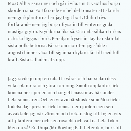
Moa! Allt vissnar ner och går i vila. I mitt växthus börjar
skörden sina. Fortfarande en hel del tomater att skörda
men gurkplantorna har jag tagit bort. Chilin trivs
fortfarande men jag börjar frysa in till vinterns goda
mustiga grytor. Kryddorna lika så. Citronbasilikan torkas
och ska läggas i burk. Persiljan fryses in. Jag har skördat
sista polkabetorna. Får se om moroten jag sådde i
augusti hinner växa till sig innan kylan slår till med full
kraft. Sista salladen äts upp.
Jag grävde ju upp en rabatt i våras och har sedan dess
velat plantera och göra i ordning. Smultronplantor fick
komma ner i jorden och har gett massor av bär under
hela sommaren. Och en vitavinbärsbuske som Moa fick i
födelsedagspresent fick komma ner i jorden men sen
avvaktade jag när värmen och torkan slog till. Ingen vits
att plantera mer och sen rusa dit och vattna hela tiden.
Men nu så! En thuja (Mr Bowling Ball heter den, hur sött