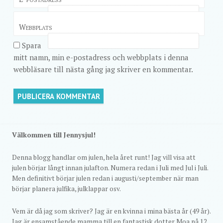
Webbplats
Spara
mitt namn, min e-postadress och webbplats i denna
webbläsare till nästa gång jag skriver en kommentar.
Välkommen till Jennysjul!
Denna blogg handlar om julen, hela året runt! Jag vill visa att
julen börjar långt innan julafton. Numera redan i Juli med Jul i Juli.
Men definitivt börjar julen redan i augusti/september när man
börjar planera julfika, julklappar osv.
Vem är då jag som skriver? Jag är en kvinna i mina bästa år (49 år).
Jag är ensamstående mamma till en fantastisk dotter Moa på 12