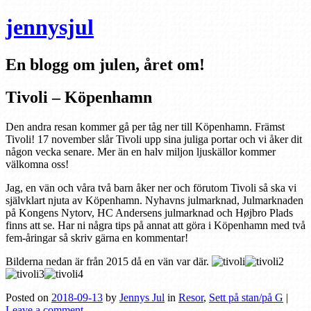
jennysjul
En blogg om julen, året om!
Tivoli – Köpenhamn
Den andra resan kommer gå per tåg ner till Köpenhamn. Främst
Tivoli! 17 november slår Tivoli upp sina juliga portar och vi åker dit
någon vecka senare. Mer än en halv miljon ljuskällor kommer
välkomna oss!
Jag, en vän och våra två barn åker ner och förutom Tivoli så ska vi
självklart njuta av Köpenhamn. Nyhavns julmarknad, Julmarknaden
på Kongens Nytorv, HC Andersens julmarknad och Højbro Plads
finns att se. Har ni några tips på annat att göra i Köpenhamn med två
fem-åringar så skriv gärna en kommentar!
Bilderna nedan är från 2015 då en vän var där.
Posted on
2018-09-13
by
Jennys Jul
in
Resor
,
Sett på stan/på G
|
Leave a comment