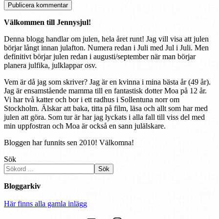
Välkommen till Jennysjul!
Denna blogg handlar om julen, hela året runt! Jag vill visa att julen
börjar långt innan julafton. Numera redan i Juli med Jul i Juli. Men
definitivt börjar julen redan i augusti/september när man börjar
planera julfika, julklappar osv.
Vem är då jag som skriver? Jag är en kvinna i mina bästa år (49 år).
Jag är ensamstående mamma till en fantastisk dotter Moa på 12 år.
Vi har två katter och bor i ett radhus i Sollentuna norr om
Stockholm. Älskar att baka, titta på film, läsa och allt som har med
julen att göra. Som tur är har jag lyckats i alla fall till viss del med
min uppfostran och Moa är också en sann julälskare.
Bloggen har funnits sen 2010! Välkomna!
Sök
Sök
Bloggarkiv
Här finns alla gamla inlägg