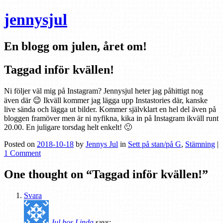
jennysjul
En blogg om julen, året om!
Taggad inför kvällen!
Ni följer väl mig på Instagram? Jennysjul heter jag påhittigt nog
även där 😉 Ikväll kommer jag lägga upp Instastories där, kanske
live sända och lägga ut bilder. Kommer självklart en hel del även på
bloggen framöver men är ni nyfikna, kika in på Instagram ikväll runt
20.00. En juligare torsdag helt enkelt! 🙂
Posted on
2018-10-18
by
Jennys Jul
in
Sett på stan/på G
,
Stämning
|
1 Comment
One thought on “
Taggad inför kvällen!
”
Svara
Jul hos Linda
says: