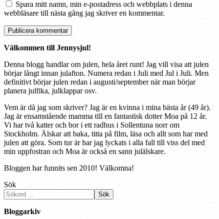
Spara mitt namn, min e-postadress och webbplats i denna
webbläsare till nästa gång jag skriver en kommentar.
Välkommen till Jennysjul!
Denna blogg handlar om julen, hela året runt! Jag vill visa att julen
börjar långt innan julafton. Numera redan i Juli med Jul i Juli. Men
definitivt börjar julen redan i augusti/september när man börjar
planera julfika, julklappar osv.
Vem är då jag som skriver? Jag är en kvinna i mina bästa år (49 år).
Jag är ensamstående mamma till en fantastisk dotter Moa på 12 år.
Vi har två katter och bor i ett radhus i Sollentuna norr om
Stockholm. Älskar att baka, titta på film, läsa och allt som har med
julen att göra. Som tur är har jag lyckats i alla fall till viss del med
min uppfostran och Moa är också en sann julälskare.
Bloggen har funnits sen 2010! Välkomna!
Sök
Sök
Bloggarkiv