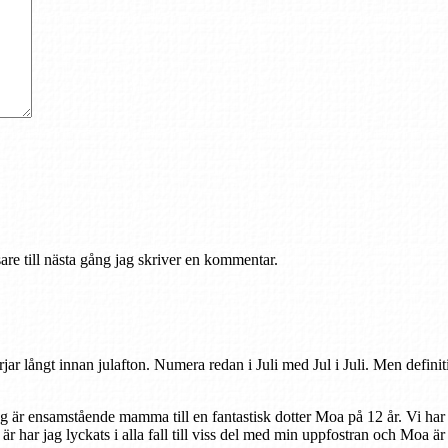
re till nästa gång jag skriver en kommentar.
rjar långt innan julafton. Numera redan i Juli med Jul i Juli. Men defini
ag är ensamstående mamma till en fantastisk dotter Moa på 12 år. Vi har
r är har jag lyckats i alla fall till viss del med min uppfostran och Moa ä