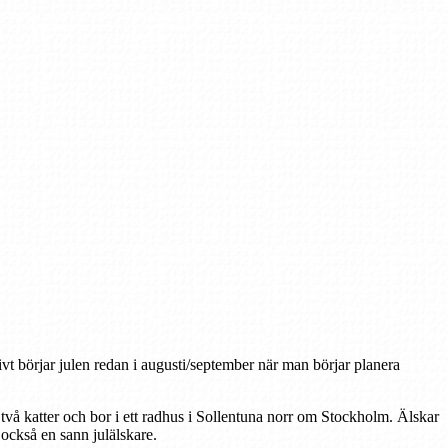
tivt börjar julen redan i augusti/september när man börjar planera
 två katter och bor i ett radhus i Sollentuna norr om Stockholm. Älskar
r också en sann julälskare.