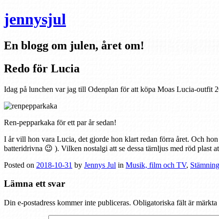
jennysjul
En blogg om julen, året om!
Redo för Lucia
Idag på lunchen var jag till Odenplan för att köpa Moas Lucia-outfit 
Ren-pepparkaka för ett par år sedan!
I år vill hon vara Lucia, det gjorde hon klart redan förra året. Och hon 
batteridrivna 😉 ). Vilken nostalgi att se dessa tärnljus med röd plast a
Posted on
2018-10-31
by
Jennys Jul
in
Musik, film och TV
,
Stämnin
Lämna ett svar
Din e-postadress kommer inte publiceras.
Obligatoriska fält är märkta