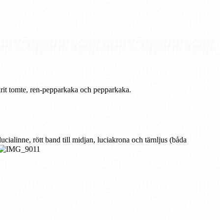
varit tomte, ren-pepparkaka och pepparkaka.
lucialinne, rött band till midjan, luciakrona och tärnljus (båda