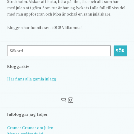
Stockholm. Älskar att baka, titta på film, läsa och allt som har
med julen att göra. Som tur är har jag lyckats i alla fall till viss del
med min uppfostran och Moa är också en sann julälskare.
Bloggen har funnits sen 2010! Välkomna!
Sök
SÖK
Bloggarkiv
Här finns alla gamla inlägg
Mail
Instagram
Julbloggar jag följer
Cramer Cramar om Julen