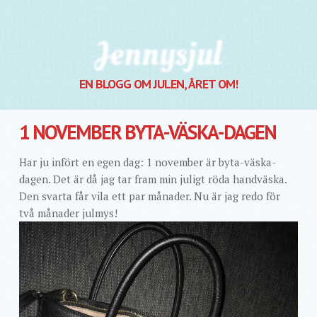
Jennysjul
EN BLOGG OM JULEN, ÅRET OM!
1 NOVEMBER BYTA-VÄSKA-DAGEN
Har ju infört en egen dag: 1 november är byta-väska-
dagen. Det är då jag tar fram min juligt röda handväska.
Den svarta får vila ett par månader. Nu är jag redo för
två månader julmys!