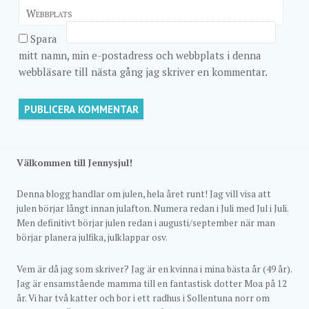
Webbplats
Spara
mitt namn, min e-postadress och webbplats i denna
webbläsare till nästa gång jag skriver en kommentar.
Välkommen till Jennysjul!
Denna blogg handlar om julen, hela året runt! Jag vill visa att
julen börjar långt innan julafton. Numera redan i Juli med Jul i Juli.
Men definitivt börjar julen redan i augusti/september när man
börjar planera julfika, julklappar osv.
Vem är då jag som skriver? Jag är en kvinna i mina bästa år (49 år).
Jag är ensamstående mamma till en fantastisk dotter Moa på 12
år. Vi har två katter och bor i ett radhus i Sollentuna norr om