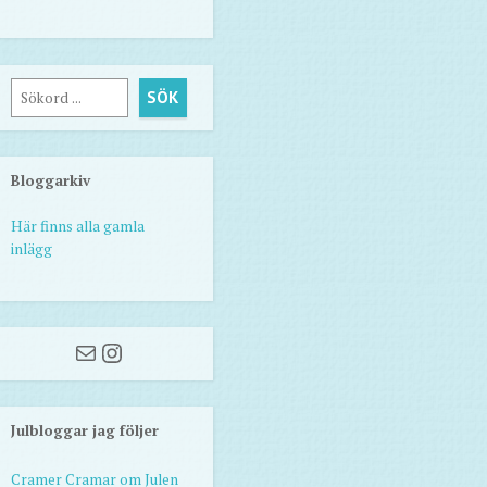
Sök
SÖK
Bloggarkiv
Här finns alla gamla
inlägg
Mail
Instagram
Julbloggar jag följer
Cramer Cramar om Julen