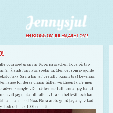
Jennysjul
EN BLOGG OM JULEN, ÅRET OM!
!
ulle göra med gran i år. Köpa på macken, köpa på typ
rån Smålandsgran. Pris spelar in. Men det som avgjorde
ekologiska. Så nu har jag beställt! Känns bra! Leverans
 den länge för deras granar håller verkligen länge men
re-adventsminglet. Det räcker med allt annat jag har att
anen vill jag njuta till fullo av! Ta en hel kväll och bara
tillsammans med Moa. Förra årets gran! Jag angav kod
 kod) och fick 100kr rabatt.