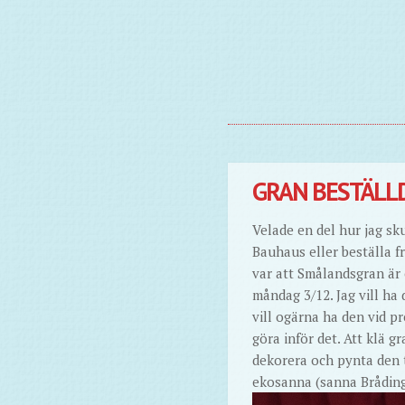
GRAN BESTÄLLD
Velade en del hur jag sk
Bauhaus eller beställa f
var att Smålandsgran är 
måndag 3/12. Jag vill ha
vill ogärna ha den vid p
göra inför det. Att klä gr
dekorera och pynta den 
ekosanna (sanna Brådings