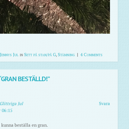
Jennys Jul
in
Sett på stan/på G
,
Stämning
|
4 Comments
“
GRAN BESTÄLLD!
”
Glittriga Jul
Svara
t 06:15
t kunna beställa en gran.