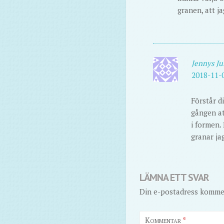
granen, att ja
Jennys Ju
2018-11-0
Förstår di
gången at
i formen.
granar ja
LÄMNA ETT SVAR
Din e-postadress kommer
Kommentar
*