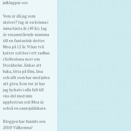
julklappar osv.
Vem är då jag som
skriver? Jag är en kvinna i
mina bästa år (49 år). Jag
är ensamstående mamma
till en fantastisk dotter
Moa på 12 år. Vi har två
katter och bor i ett radhus
i Sollentuna norr om
Stockholm. Älskar att
baka, titta på film, läsa
och allt som har med julen
att göra. Som tur är har
jag lyckats i alla fall till
viss del med min
uppfostran och Moa är
också en sann julälskare.
Bloggen har funnits sen
2010! Välkomna!