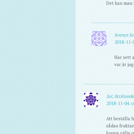
Det kan man in
Jennys Ju
2018-11-0
Har sett 
var är ja
Jul, Strålande
2018-11-04 a
Att beställa h
sådan fruktan
kunna välja o