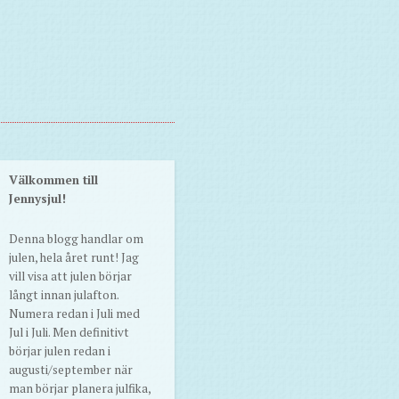
Välkommen till
Jennysjul!
Denna blogg handlar om
julen, hela året runt! Jag
vill visa att julen börjar
långt innan julafton.
Numera redan i Juli med
Jul i Juli. Men definitivt
börjar julen redan i
augusti/september när
man börjar planera julfika,