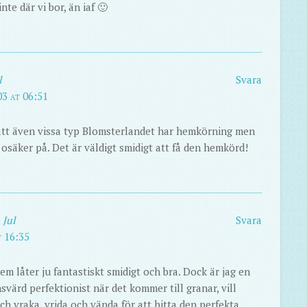
te där vi bor, än iaf 🙂
l
Svara
3 at 06:51
att även vissa typ Blomsterlandet har hemkörning men
g osäker på. Det är väldigt smidigt att få den hemkörd!
 Jul
Svara
t 16:35
em låter ju fantastiskt smidigt och bra. Dock är jag en
svärd perfektionist när det kommer till granar, vill
ch vraka, vrida och vända för att hitta den perfekta