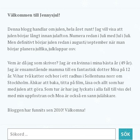
Välkommen till Jennysjul!
Denna blogg handlar om julen, hela året runt! Jag vill visa att
julen börjar långt innan julafton. Numera redan i Juli med Jul i Juli.
Men definitivt börjar julen redan i augusti/september när man
börjar planera julfika, julklappar osv.
Vem är då jag som skriver? Jag är en kvinna i mina bästa år (49 år).
Jag är ensamstående mamma till en fantastisk dotter Moa på 12
år. Vi har två katter och bor i ett radhus i Sollentuna norr om
Stockholm. Älskar att baka, titta på film, läsa och allt som har
med julen att göra. Som tur är har jag lyckats i alla fall till viss del
med min uppfostran och Moa är också en sann julälskare.
Bloggen har funnits sen 2010! Välkomna!
Sök
SÖK