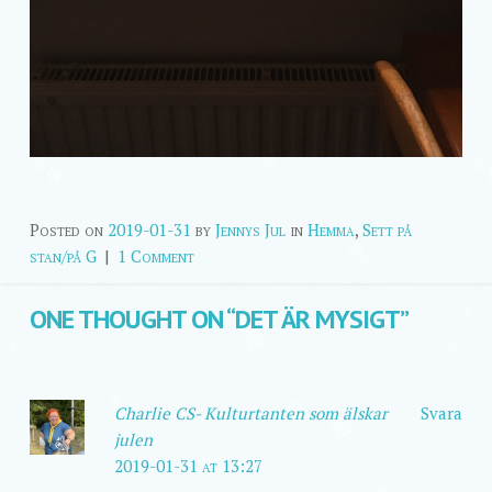
Posted on
2019-01-31
by
Jennys Jul
in
Hemma
,
Sett på
stan/på G
|
1 Comment
ONE THOUGHT ON “
DET ÄR MYSIGT
”
Charlie CS- Kulturtanten som älskar
Svara
julen
2019-01-31 at 13:27