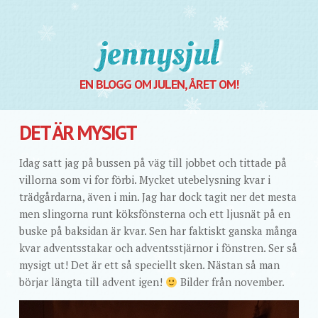
Jennysjul
EN BLOGG OM JULEN, ÅRET OM!
DET ÄR MYSIGT
Idag satt jag på bussen på väg till jobbet och tittade på
villorna som vi for förbi. Mycket utebelysning kvar i
trädgårdarna, även i min. Jag har dock tagit ner det mesta
men slingorna runt köksfönsterna och ett ljusnät på en
buske på baksidan är kvar. Sen har faktiskt ganska många
kvar adventsstakar och adventsstjärnor i fönstren. Ser så
mysigt ut! Det är ett så speciellt sken. Nästan så man
börjar längta till advent igen!
Bilder från november.