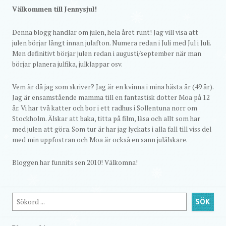
Välkommen till Jennysjul!
Denna blogg handlar om julen, hela året runt! Jag vill visa att
julen börjar långt innan julafton. Numera redan i Juli med Jul i Juli.
Men definitivt börjar julen redan i augusti/september när man
börjar planera julfika, julklappar osv.
Vem är då jag som skriver? Jag är en kvinna i mina bästa år (49 år).
Jag är ensamstående mamma till en fantastisk dotter Moa på 12
år. Vi har två katter och bor i ett radhus i Sollentuna norr om
Stockholm. Älskar att baka, titta på film, läsa och allt som har
med julen att göra. Som tur är har jag lyckats i alla fall till viss del
med min uppfostran och Moa är också en sann julälskare.
Bloggen har funnits sen 2010! Välkomna!
Sök
SÖK