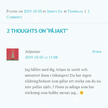
Posted on
2019-10-03
by
Jennys Jul
in
Tidningar
|
2
Comments
2 THOUGHTS ON “
PÅ JAKT
”
Julpussar
Svara
2019-10-03 at 11:08
Jag håller med dig, tröjan är ursöt och
mönstret finns i tidningen! Du har ingen
släkting/bekant som gillar att sticka om du nu
inte pallar själv..? Finns ju många som har
stickning som hobby menar jag…