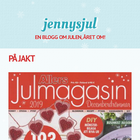
Jennysjul
EN BLOGG OM JULEN, ÅRET OM!
PÅ JAKT