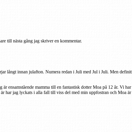
re till nästa gång jag skriver en kommentar.
rjar långt innan julafton. Numera redan i Juli med Jul i Juli. Men defini
ag är ensamstående mamma till en fantastisk dotter Moa på 12 år. Vi har
r är har jag lyckats i alla fall till viss del med min uppfostran och Moa ä