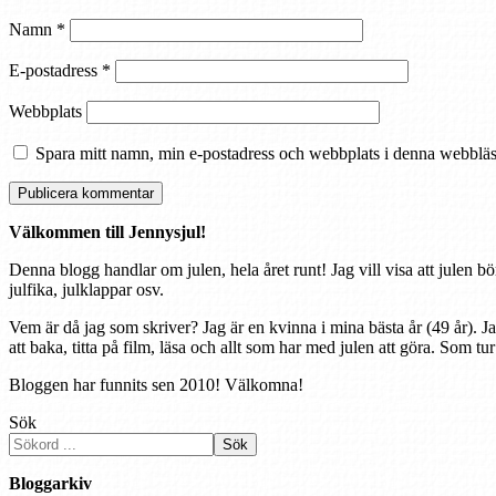
Namn
*
E-postadress
*
Webbplats
Spara mitt namn, min e-postadress och webbplats i denna webbläsa
Välkommen till Jennysjul!
Denna blogg handlar om julen, hela året runt! Jag vill visa att julen bö
julfika, julklappar osv.
Vem är då jag som skriver? Jag är en kvinna i mina bästa år (49 år). J
att baka, titta på film, läsa och allt som har med julen att göra. Som tu
Bloggen har funnits sen 2010! Välkomna!
Sök
Sök
Bloggarkiv