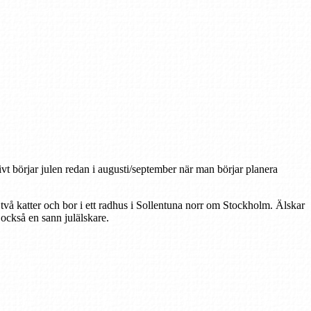
tivt börjar julen redan i augusti/september när man börjar planera
 två katter och bor i ett radhus i Sollentuna norr om Stockholm. Älskar
r också en sann julälskare.