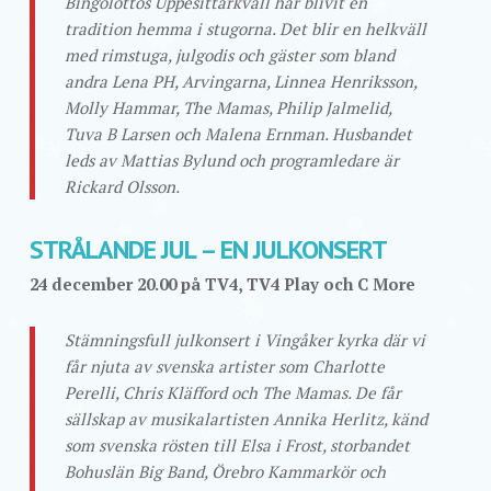
Bingolottos Uppesittarkväll har blivit en
tradition hemma i stugorna. Det blir en helkväll
med rimstuga, julgodis och gäster som bland
andra Lena PH, Arvingarna, Linnea Henriksson,
Molly Hammar, The Mamas, Philip Jalmelid,
Tuva B Larsen och Malena Ernman. Husbandet
leds av Mattias Bylund och programledare är
Rickard Olsson.
STRÅLANDE JUL – EN JULKONSERT
24 december 20.00 på TV4, TV4 Play och C More
Stämningsfull julkonsert i Vingåker kyrka där vi
får njuta av svenska artister som Charlotte
Perelli, Chris Kläfford och The Mamas. De får
sällskap av musikalartisten Annika Herlitz, känd
som svenska rösten till Elsa i Frost, storbandet
Bohuslän Big Band, Örebro Kammarkör och