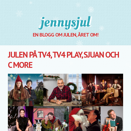
Jennysjul
EN BLOGG OM JULEN, ÅRET OM!
JULEN PÅ TV4, TV4 PLAY, SJUAN OCH
C MORE