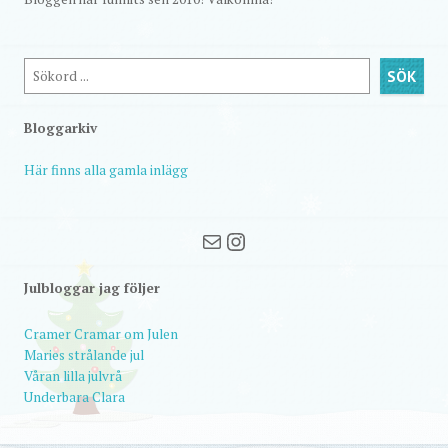
Sök
SÖK
Bloggarkiv
Här finns alla gamla inlägg
Mail
Instagram
Julbloggar jag följer
Cramer Cramar om Julen
Maries strålande jul
Våran lilla julvrå
Underbara Clara