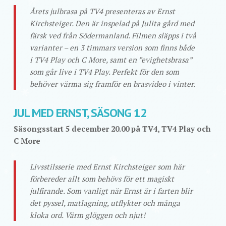
Årets julbrasa på TV4 presenteras av Ernst
Kirchsteiger. Den är inspelad på Julita gård med
färsk ved från Södermanland. Filmen släpps i två
varianter – en 3 timmars version som finns både
i TV4 Play och C More, samt en ”evighetsbrasa”
som går live i TV4 Play. Perfekt för den som
behöver värma sig framför en brasvideo i vinter.
JUL MED ERNST, SÄSONG 12
Säsongsstart 5 december 20.00 på TV4, TV4 Play och
C More
Livsstilsserie med Ernst Kirchsteiger som här
förbereder allt som behövs för ett magiskt
julfirande. Som vanligt när Ernst är i farten blir
det pyssel, matlagning, utflykter och många
kloka ord. Värm glöggen och njut!