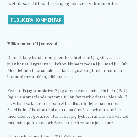
webbläsare till nästa gång jag skriver en kommentar.
Välkommen till Jennysjul!
Denna blogg handlar om julen, hela året runt! Jag vill visa att
julen börjar långt innan julafton. Numera redan i Juli med Jul i Juli.
Men definitivt börjar julen redan i augusti/september när man
börjar planera julfika, julklappar osv.
Vem är då jag som skriver? Jag är en kvinna i mina bästa år (49 år).
Jag är ensamstående mamma till en fantastisk dotter Moa på 12
år. Vi har två katter och bor i ett radhus i Sollentuna norr om
Stockholm. Älskar att baka, titta på film, läsa och allt som har
med julen att göra. Som tur är har jag lyckats i alla fall till viss del
med min uppfostran och Moa är också en sann julälskare.
Bloggen har funnits sen 2010! Välkomna!