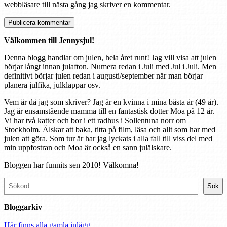
webbläsare till nästa gång jag skriver en kommentar.
Välkommen till Jennysjul!
Denna blogg handlar om julen, hela året runt! Jag vill visa att julen
börjar långt innan julafton. Numera redan i Juli med Jul i Juli. Men
definitivt börjar julen redan i augusti/september när man börjar
planera julfika, julklappar osv.
Vem är då jag som skriver? Jag är en kvinna i mina bästa år (49 år).
Jag är ensamstående mamma till en fantastisk dotter Moa på 12 år.
Vi har två katter och bor i ett radhus i Sollentuna norr om
Stockholm. Älskar att baka, titta på film, läsa och allt som har med
julen att göra. Som tur är har jag lyckats i alla fall till viss del med
min uppfostran och Moa är också en sann julälskare.
Bloggen har funnits sen 2010! Välkomna!
Sök
Sök
Bloggarkiv
Här finns alla gamla inlägg