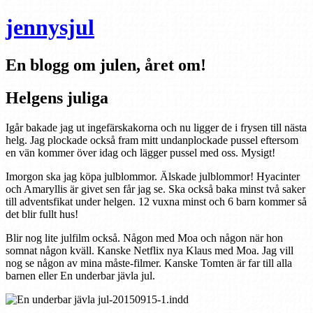
jennysjul
En blogg om julen, året om!
Helgens juliga
Igår bakade jag ut ingefärskakorna och nu ligger de i frysen till nästa
helg. Jag plockade också fram mitt undanplockade pussel eftersom
en vän kommer över idag och lägger pussel med oss. Mysigt!
Imorgon ska jag köpa julblommor. Älskade julblommor! Hyacinter
och Amaryllis är givet sen får jag se. Ska också baka minst två saker
till adventsfikat under helgen. 12 vuxna minst och 6 barn kommer så
det blir fullt hus!
Blir nog lite julfilm också. Någon med Moa och någon när hon
somnat någon kväll. Kanske Netflix nya Klaus med Moa. Jag vill
nog se någon av mina måste-filmer. Kanske Tomten är far till alla
barnen eller En underbar jävla jul.